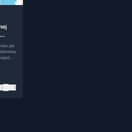
nej
 i
roku jak
ibliotekę
agist,
zez
0
0