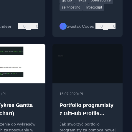
github
nextjs
open source
projektu.
self-hosting
TypeScript
ndeer
0
0
Świstak Codes
0
0
•
•
1
PL
16.07.2020
PL
ykres Gantta
Portfolio programisty
chart)
z GitHub Profile
README
enie do wykresów
Jak stworzyć portfolio
ch zastosowanie w
programisty za pomocą nowej