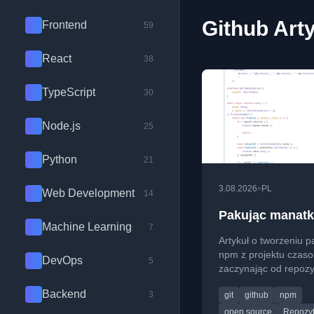
Github Art
Frontend
59
React
38
TypeScript
30
Node.js
25
Python
21
•
3.08.2026
PL
Web Development
14
Pakując manatk
Machine Learning
7
Artykuł o tworzeniu p
npm z projektu czaso
DevOps
5
zaczynając od repoz
na GitHubie.
Backend
3
git
github
npm
open source
Repozy