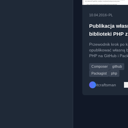
•
10.04.2016
PL
Publikacja włas
biblioteki PHP z
użyciem GitHub
Przewodnik krok po k
Composer
opublikować własną b
PHP na GitHub i Pack
aby była dostępna pr
Composer
github
Composer.
Packagist
php
itcraftsman