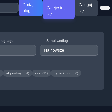
Dodaj
Zaloguj
Zarejestruj
blog
się
się
dług tagu
Sortuj według
algorytmy
css
TypeScript
)
(34)
(31)
(30)