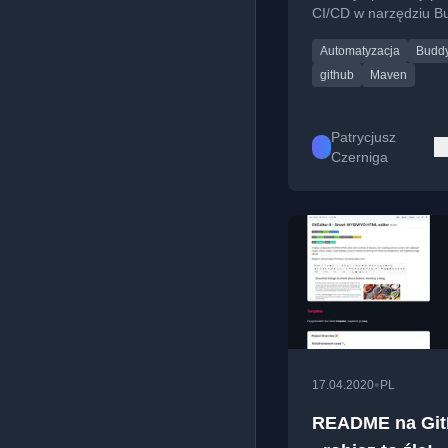
CI/CD w narzędziu B
wykorzystując prosty 
Automatyzacja
Budd
Java z Mavenem.
github
Maven
Patrycjusz
Czerniga
•
17.04.2020
PL
README na Git