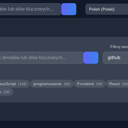
Filtruj we
avaScript
programowanie
Frontend
React
(149)
(60)
(59)
(38
we
(29)