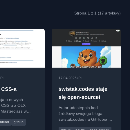
Strona 1 z 1 (17 artykuły)
•
•
PL
17.04.2025
PL
 CSS-a
świstak.codes staje
się open‑source!
cja o nowych
h CSS-a z OLX
Autor udostępnia kod
 Masterclass w
źródłowy swojego bloga
, wraz z demo na
świstak.codes na GitHubie na
ontend
github
licencji MIT, z okazji rocznic