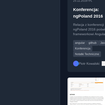
•
25.11.2016
PL
Konferencja:
ngPoland 2016
Relacja z konferencji
ngPoland 2016 poświ
frameworkowi Angula
Omówienie lokalizacji
angular
github
Jav
organizacji i tematów
prelekcji.
Konferencja
Notatki Techniczne
Piotr Kowalski