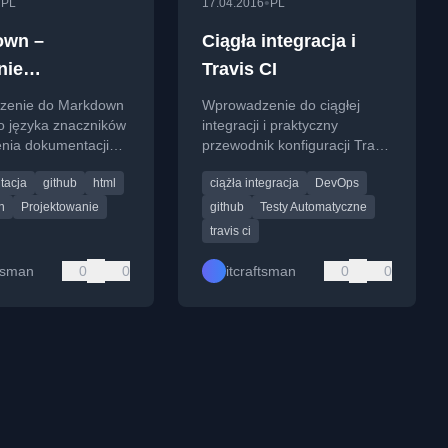
•
•
PL
17.04.2016
PL
own –
Ciągła integracja i
nie
Travis CI
ntacji
zenie do Markdown
Wprowadzenie do ciągłej
tu
o języka znaczników
integracji i praktyczny
enia dokumentacji
przewodnik konfiguracji Travis
w IT. Omawia jego
CI dla projektów
tacja
github
html
ciążła integracja
DevOps
podstawową składnię.
programistycznych.
n
Projektowanie
github
Testy Automatyczne
travis ci
ftsman
0
0
itcraftsman
0
0