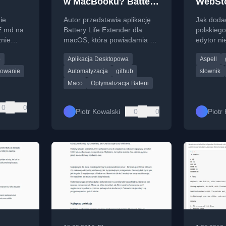
w MacBooku? Battery
WebSt
Life Extender
ie
Autor przedstawia aplikację
Jak dodać
E.md na
Battery Life Extender dla
polskieg
znie
macOS, która powiadamia o
edytor ni
ojekty
konieczności podłączenia lub
słów jako
b
Aplikacja Desktopowa
Aspell
odłączenia ładowania baterii
jakość ko
MacBooka.
owanie
Automatyzacja
github
słownik
Maco
Optymalizacja Baterii
0
0
Piotr Kowalski
0
0
Piotr