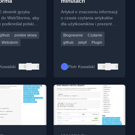
orma
minutach
 słownik języka
Artykuł o znaczeniu informacji
o do WebStorma, aby
o czasie czytania artykułów
e podkreślał polskich
dla użytkowników i prezentacji
 błędów i poprawiał
wtyczki Jekyll do jej
github
polskie słowa
Blogowanie
Czytanie
du.
wyświetlania.
Webstorm
github
jekyll
Plugin
 Kowalski
0
0
Piotr Kowalski
0
0