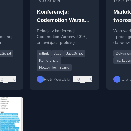
•
15.09.2016
PL
1.05.2016
Konferencja:
Markd
Codemotion Warsaw
tworze
2016
dokume
Relacja z konferencji
Wprowad
projek
ęconej
Codemotion Warsaw 2016,
- prosteg
r.
omawiająca prelekcje
do tworz
,
techniczne i wrażenia
projektó
aScript
github
Java
JavaScript
Dokumen
organizacyjne z wydarzenia.
zalety i 
Konferencja
markdow
Notatki Techniczne
0
0
Piotr Kowalski
0
0
itcra