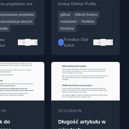
iu projektami oraz
funkcji GitHub Profile
y przykład tworzenia
README, z przykładami i
planowanie projektów
github
Github Actions
e przy użyciu
inspiracjami.
Plotly.
wizualizacja danych
markdown
Portfolio
antta
Readme
ław
Frontlive Olaf
0
0
0
0
zur
Sulich
•
•
7
PL
16.12.2016
PL
k do
Długość artykułu w