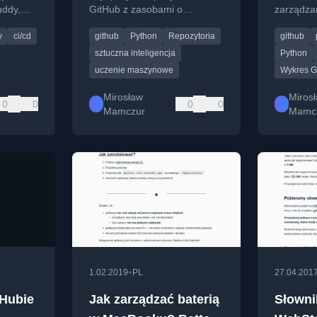
uddy,
GitHub z zasobami o
zarządzan
projekt
sztucznej inteligencji, uczeniu
praktyczn
y
ci/cd
github
Python
Repozytoria
github
maszynowym i głębokim
w Pythoni
uczeniu.
biblioteki 
sztuczna inteligencja
Python
uczenie maszynowe
Wykres G
Mirosław
Miros
0
0
0
0
Mamczur
Mamc
•
1.02.2019
PL
27.04.201
Hubie
Jak zarządzać baterią
Słowni