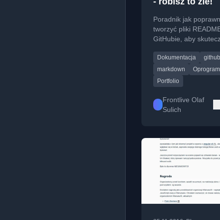
- robisz to źle!
Poradnik jak poprawn
tworzyć pliki READM
GitHubie, aby skutec
prezentować swoje pr
Dokumentacja
githu
programistyczne.
markdown
Oprogram
Portfolio
Frontlive Olaf
Sulich