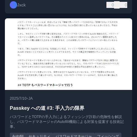
Jxck
0
0
•
2025/7/10
JA
Passkey への道 #3: 手入力の限界
パスワードとTOTPの手入力によるフィッシング詐欺の危険性を解説
し、パスワードマネージャのAutofill機能による対策を提案する技術記
事。
Autofill
セキュリティ
パスワードマネージャ
フィッシング