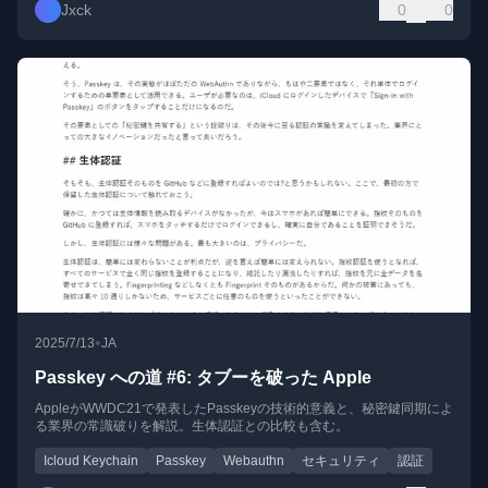
Jxck
0
0
•
2025/7/13
JA
Passkey への道 #6: タブーを破った Apple
AppleがWWDC21で発表したPasskeyの技術的意義と、秘密鍵同期によ
る業界の常識破りを解説。生体認証との比較も含む。
Icloud Keychain
Passkey
Webauthn
セキュリティ
認証