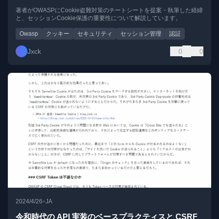
著者がOWASPにCookie盗難対策のチートシートを提案・執筆した経緯
と、セッションCookie保護の重要性について解説しています。
Owasp
クッキー
セキュリティ
セッション管理
認証
Jxck
0
0
•
2024/4/26
JA
令和時代の API 実装のベースプラクティスと CSRF