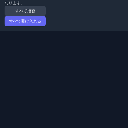
なります。
すべて拒否
すべて受け入れる
ホーム
記事
Japanese (日本語)
ログイン
世界中の最高の個人開発者ブログと記事を発見してくだ
さい。開発者コミュニティの最新トレンド、チュートリ
アル、洞察で最新の状態を保ちましょう。
クイックリンク