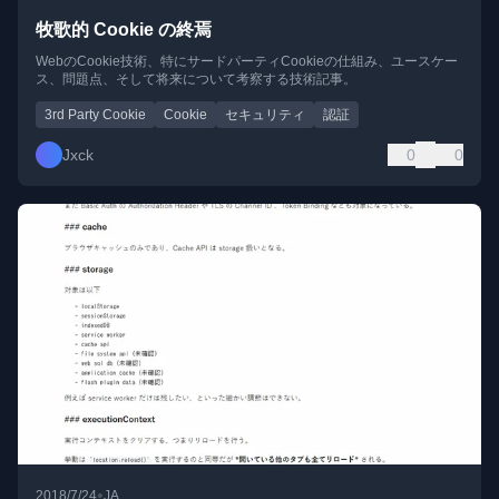
牧歌的 Cookie の終焉
WebのCookie技術、特にサードパーティCookieの仕組み、ユースケー
ス、問題点、そして将来について考察する技術記事。
3rd Party Cookie
Cookie
セキュリティ
認証
Jxck
0
0
•
2018/7/24
JA