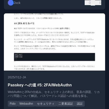
Jxck
0
0
•
2025/7/12
JA
Passkey への道 #5: 2FA/WebAuthn
WebAuthnと2FAの仕組み、セキュリティ上の利点、普及の課題、リカ
バリ問題について解説。パスワードレス認証への道筋を探る。
Fido
Webauthn
セキュリティ
二要素認証
認証