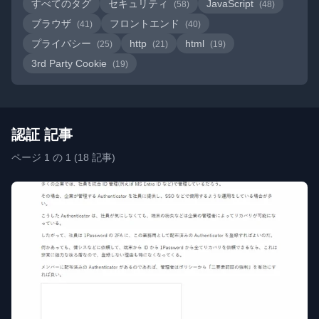
すべてのタグ
セキュリティ
JavaScript
(58)
(48)
ブラウザ
フロントエンド
(41)
(40)
プライバシー
http
html
(25)
(21)
(19)
3rd Party Cookie
(19)
認証 記事
ページ 1 の 1 (18 記事)