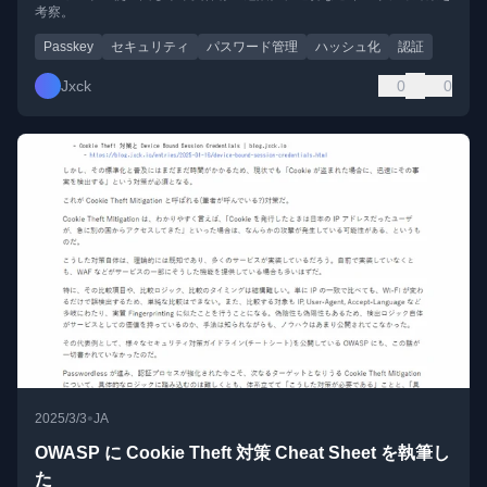
考察。
Passkey
セキュリティ
パスワード管理
ハッシュ化
認証
Jxck
0
0
•
2025/3/3
JA
OWASP に Cookie Theft 対策 Cheat Sheet を執筆し
た