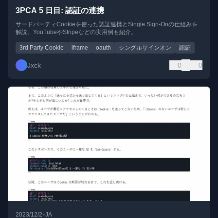
3PCA 5 日目: 認証の連携
サードパーティCookieを使った認証連携とSingle Sign-Onの仕組みを
解説。YouTubeやStripeなどの実用例も紹介。
3rd Party Cookie
iframe
oauth
シングルサインオン
認証
Jxck
0
0
•
2023/12/2
JA