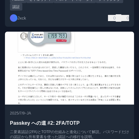
認証
Jxck
0
0
•
2025/7/9
JA
Passkey への道 #2: 2FA/TOTP
二要素認証(2FA)とTOTPの仕組みと進化について解説。パスワードだけ
の認証から所有要素を使った認証への移行を説明。