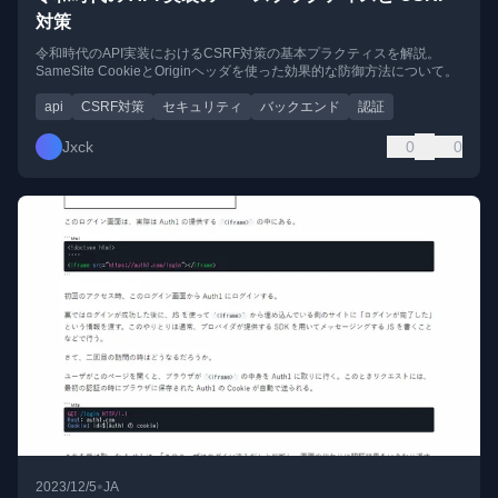
対策
令和時代のAPI実装におけるCSRF対策の基本プラクティスを解説。
SameSite CookieとOriginヘッダを使った効果的な防御方法について。
api
CSRF対策
セキュリティ
バックエンド
認証
Jxck
0
0
•
2023/12/5
JA