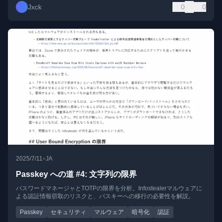
Jxck
0
0
•
2025/7/11
JA
Passkey への道 #4: 文字列の限界
パスワードマネージャとTOTPの限界を分析。Infostealerマルウェアに
よる認証情報窃取のリスクと、パスキーへの移行の必要性を解説。
Passkey
セキュリティ
マルウェア
暗号化
認証