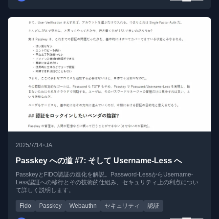
•
2025/7/14
JA
Passkey への道 #7: そして Username-Less へ
PasskeyとFIDO認証の進化を解説。Password-LessからUsername-
Less認証への移行とその技術的仕組み、セキュリティ上の利点につい
て詳しく説明します。
Fido
Passkey
Webauthn
セキュリティ
認証