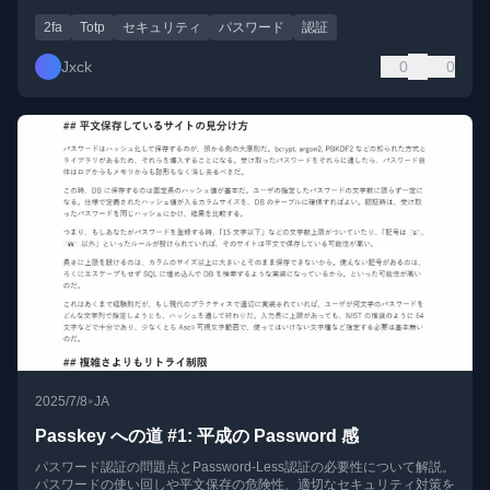
2fa
Totp
セキュリティ
パスワード
認証
Jxck
0
0
•
2025/7/8
JA
Passkey への道 #1: 平成の Password 感
パスワード認証の問題点とPassword-Less認証の必要性について解説。
パスワードの使い回しや平文保存の危険性、適切なセキュリティ対策を