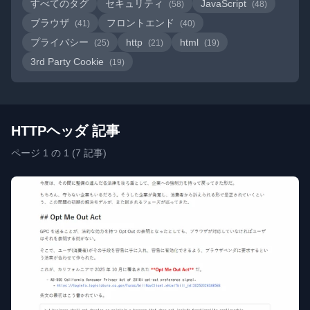
すべてのタグ
セキュリティ
JavaScript
(58)
(48)
ブラウザ
フロントエンド
(41)
(40)
プライバシー
http
html
(25)
(21)
(19)
3rd Party Cookie
(19)
HTTPヘッダ 記事
ページ 1 の 1 (7 記事)