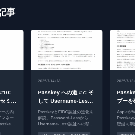
 記事
•
2025/7/14
JA
2025/7/13
#10:
Passkey への道 #7: そ
Passk
導入セミナ
して Username-Less
ブーを破
へ
ミナーの内
PasskeyとFIDO認証の進化を
Apple
ドマネー
解説。Password-Lessから
Passk
skey
Username-Less認証への移行
密鍵同期
ザーと開
とその技術的仕組み、セキュ
りを解説