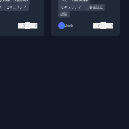
eychain
Passkey
Fido
Webauthn
の道筋を探る。
n
セキュリティ
セキュリティ
二要素認証
認証
0
0
Jxck
0
0