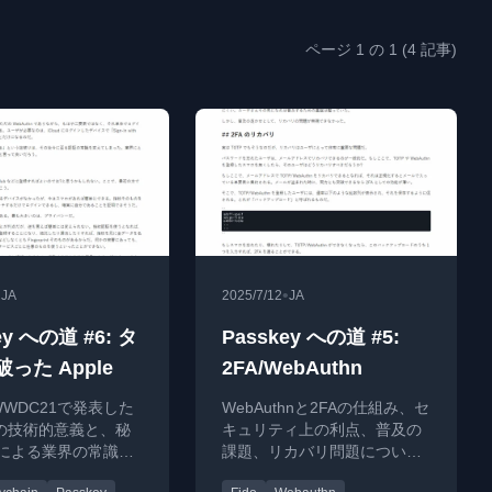
ページ 1 の 1 (4 記事)
•
•
JA
2025/7/12
JA
ey への道 #6: タ
Passkey への道 #5:
った Apple
2FA/WebAuthn
がWWDC21で発表した
WebAuthnと2FAの仕組み、セ
eyの技術的意義と、秘
キュリティ上の利点、普及の
による業界の常識破
課題、リカバリ問題について
。生体認証との比較
解説。パスワードレス認証へ