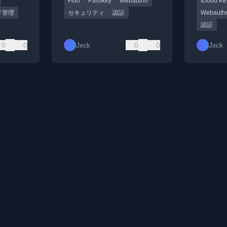
Fido
Passkey
Webauthn
Icloud K
います。
リティ上の利点について詳し
も含む。
く説明します。
ド管理
セキュリティ
認証
Webauth
認証
0
0
Jxck
0
0
Jxck