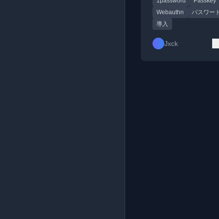
1password
Passkey
発者向けに解説して
Webauthn
パスワー
導入
Jxck