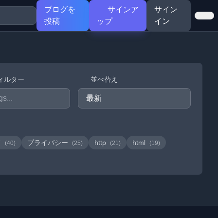
ブログを
サインア
サイン
投稿
ップ
イン
ィルター
並べ替え
ド
プライバシー
http
html
(40)
(25)
(21)
(19)