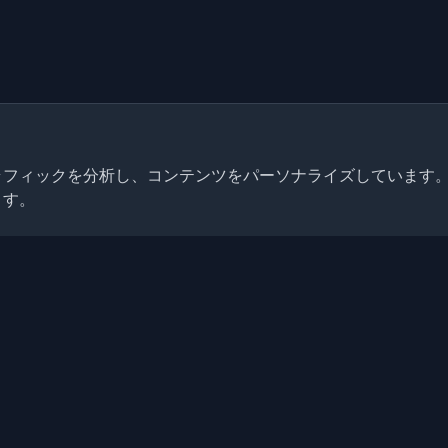
トラフィックを分析し、コンテンツをパーソナライズしています
ます。
クイックリンク
記事
発者ブログと記事を発見してく
ニティの最新トレンド、チュー
ブログ