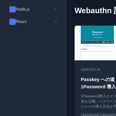
Webauthn
Node.js
5
React
4
•
2025/7/23
JA
Passkey への道 
1Password 
ー
1Password導入セ
容を公開。パスワー
ジャーの導入方法とPas
について、一般ユー