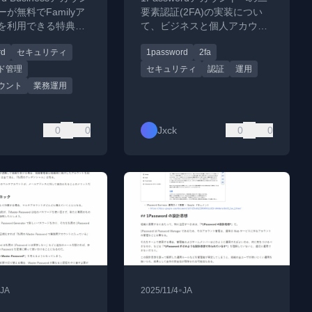
ト
が無料でFamilyア
要素認証(2FA)の実装につい
を利用できる特典に
て、ビジネスと個人アカウン
説。管理者とユーザ
トでの運用の違いを解説しま
rd
セキュリティ
1password
2fa
メリットを説明。
す。
ド管理
セキュリティ
認証
運用
ウント
業務運用
0
0
Jxck
0
0
•
JA
2025/11/4
JA