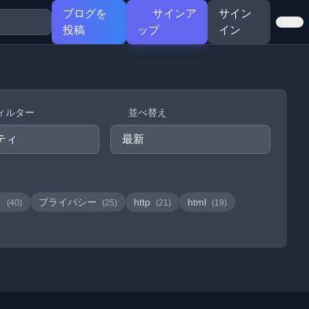
ブログを
サインア
サイン
投稿
ップ
イン
ィルター
並べ替え
ド
プライバシー
http
html
(40)
(25)
(21)
(19)