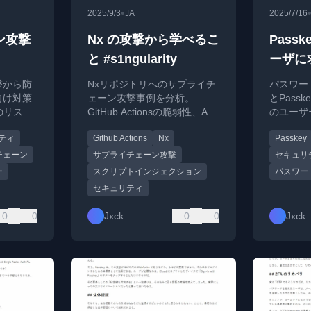
•
2025/9/3
JA
2025/7/16
ン攻撃
Nx の攻撃から学べるこ
Passk
と #s1ngularity
ーザに
のアカ
撃から防
Nxリポジトリへのサプライチ
パスワー
向け対策
ェーン攻撃事例を分析。
とPass
のリスク
GitHub Actionsの脆弱性、AI
のユーザ
ル保護の
生成コードのリスク、防御策
ウント管
ティ
Github Actions
Nx
Passkey
。
について解説。
あること
チェーン
サプライチェーン攻撃
セキュリ
ー
スクリプトインジェクション
パスワー
セキュリティ
0
0
Jxck
0
0
Jxck