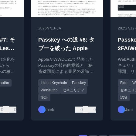
•
2025/7/13
JA
2025/7/12
#7: そ
Passkey への道 #6: タ
Passk
Less
ブーを破った Apple
2FA/W
証の進化を
AppleがWWDC21で発表した
WebAu
ssから
Passkeyの技術的意義と、秘
キュリテ
認証への移行
密鍵同期による業界の常識破
課題、リ
、セキュ
りを解説。生体認証との比較
解説。パ
authn
Icloud Keychain
Passkey
Fido
W
いて詳し
も含む。
の道筋を
Webauthn
セキュリティ
セキュリ
認証
認証
0
0
Jxck
0
0
Jxck