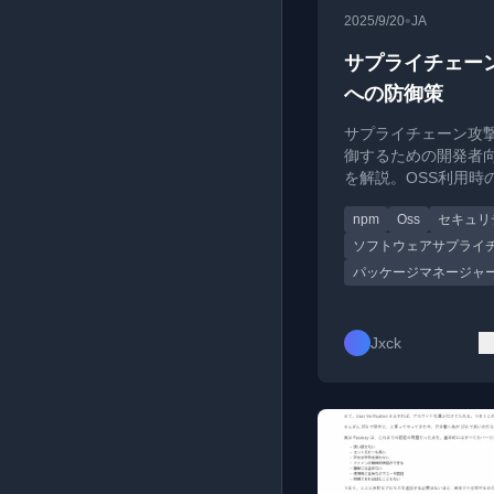
•
2025/9/20
JA
サプライチェー
への防御策
サプライチェーン攻
御するための開発者
を解説。OSS利用時
管理とクレデンシャ
npm
Oss
セキュリ
重要性について考察
ソフトウェアサプライ
パッケージマネージャ
Jxck