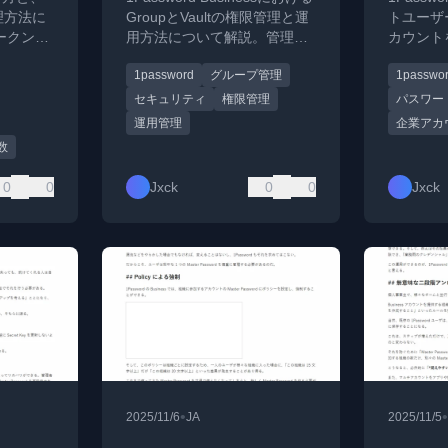
カウン
理方法に
GroupとVaultの権限管理と運
トユーザー
ークンな
用方法について解説。管理者
カウント
権限の設定やセキュリティグ
ついて解
1password
グループ管理
1passwo
するベスト
ループの活用を説明。
ー双方の
。
セキュリティ
権限管理
パスワー
運用管理
企業アカ
数
0
0
Jxck
0
0
Jxck
•
•
2025/11/6
JA
2025/11/5