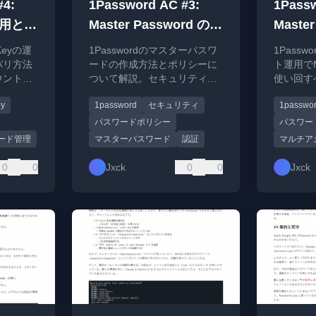
#4:
1Password AC #3:
1Passw
の運用とア
Master Password の作
Maste
リ
り方
ルチア
 Keyの運
1Passwordのマスターパスワ
1Pass
回すべ
バリ方法
ードの作成方法とポリシーに
ト運用でMa
ウントと
ついて解説。セキュリティと
使い回す
の違いを
利便性のバランスを考慮した
キュリテ
ey
1password
セキュリティ
1passwo
ベストプラクティスを紹介。
ら推奨さ
明。
パスワードポリシー
パスワー
ード管理
マスターパスワード
認証
マルチア
0
0
Jxck
0
0
Jxck