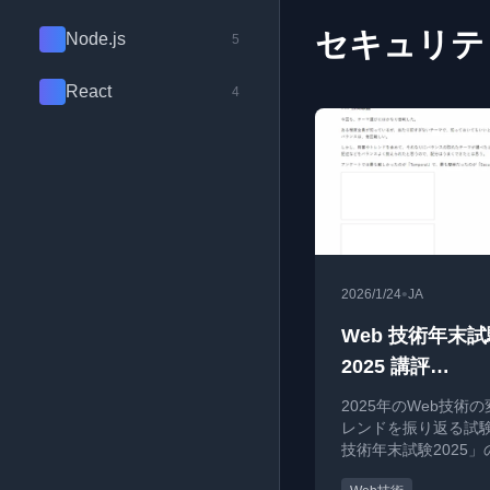
セキュリテ
Node.js
5
React
4
•
2026/1/24
JA
Web 技術年末試
2025 講評
#web_exam202
2025年のWeb技術
レンドを振り返る試験
技術年末試験2025
問題解説と参加者の