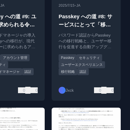
•
•
JA
2025/7/15
JA
ey への道 #9: ユ
Passkey への道 #8: サ
求められる令和
ービスにとって「移
ウントリテラシ
行」のゴールは何か?
ドマネージャの導入
パスワード認証からPasskey
keyへの移行が、現代
への移行戦略と、ユーザー移
ーに求められるアカ
行を促進する自動アップグレ
理の基本リテラシで
ード手法について解説。サー
アカウント管理
Passkey
セキュリティ
を解説。
ビス提供者が考慮すべきポイ
ントを考察。
ティ
ユーザーエクスペリエンス
ドマネージャ
認証
移行戦略
認証
0
0
Jxck
0
0