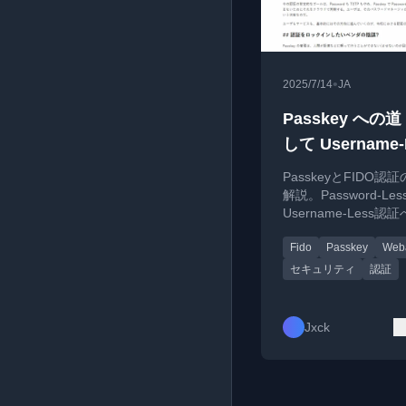
•
2025/7/14
JA
Passkey への道 
して Username-
へ
PasskeyとFIDO認
解説。Password-Le
Username-Less
とその技術的仕組み
Fido
Passkey
Web
リティ上の利点につ
く説明します。
セキュリティ
認証
Jxck