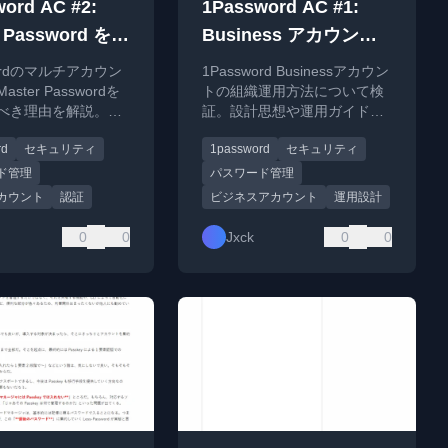
ord AC #2:
1Password AC #1:
r Password をマ
Business アカウント
カウントで使い
運用の検証
wordのマルチアカウン
1Password Businessアカウン
き理由
ster Passwordを
トの組織運用方法について検
べき理由を解説。セ
証。設計思想や運用ガイドの
ィと利便性の観点か
素案を解説。
rd
セキュリティ
1password
セキュリティ
れる設計思想を説
ド管理
パスワード管理
カウント
認証
ビジネスアカウント
運用設計
0
0
Jxck
0
0