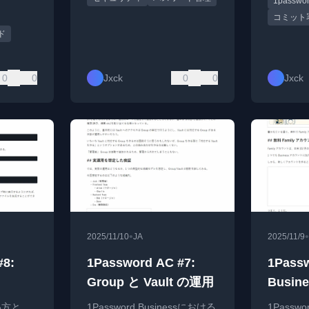
1passwo
を実現。
コミット
ド
0
0
Jxck
0
0
Jxck
•
•
2025/11/10
JA
2025/11/9
#8:
1Password AC #7:
1Passw
Group と Vault の運用
Busi
特典の無
使い方と、
1Password Businessにおける
1Passwo