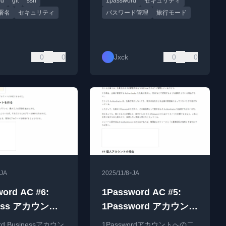
rd
git
ssh
1password
セキュリティ
署名
セキュリティ
パスワード管理
旅行モード
0
0
Jxck
0
0
•
JA
2025/11/8
JA
ord AC #6:
1Password AC #5:
ness アカウント
1Password アカウント
料 Family ア
への 2FA
rd Businessアカウン
1Passwordアカウントへの二