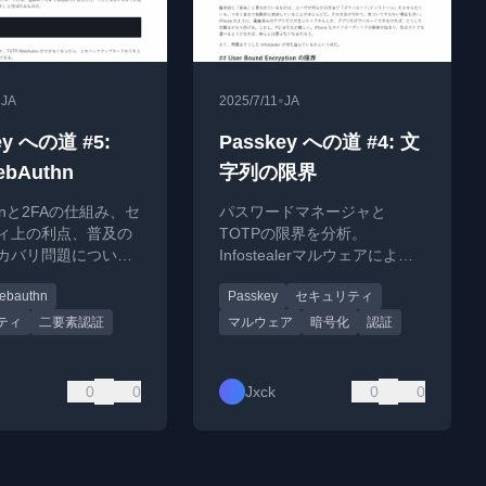
•
•
JA
2025/7/11
JA
ey への道 #5:
Passkey への道 #4: 文
ebAuthn
字列の限界
thnと2FAの仕組み、セ
パスワードマネージャと
ィ上の利点、普及の
TOTPの限界を分析。
カバリ問題について
Infostealerマルウェアによる
スワードレス認証へ
認証情報窃取のリスクと、パ
ebauthn
Passkey
セキュリティ
探る。
スキーへの移行の必要性を解
説。
ティ
二要素認証
マルウェア
暗号化
認証
0
0
Jxck
0
0