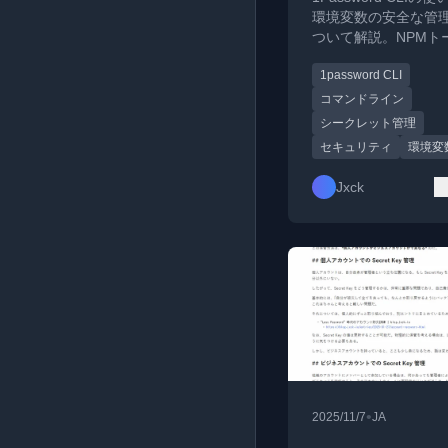
環境変数の安全な管
ついて解説。NPMト
どのシークレットを
1password CLI
1Passwordで保護
プラクティスを紹介
コマンドライン
シークレット管理
セキュリティ
環境変
Jxck
•
2025/11/7
JA