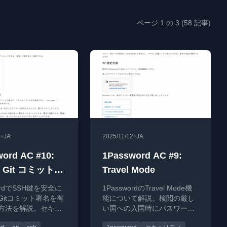
ページ 1 の 3 (58 記事)
•
•
3
JA
2025/11/12
JA
ord AC #10:
1Password AC #9:
と Git コミット署
Travel Mode
wordでSSH鍵を安全に
1PasswordのTravel Mode機
Gitコミット署名を有
能について解説。検閲の厳し
方法を解説。セキュ
い国への入国時にパスワード
上となりすまし防止
情報を保護する方法を紹介。