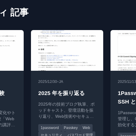
ィ 記事
•
2025/12/30
JA
2025/11/1
験
2025 年を振り返る
1Passw
SSH 
2025年の技術ブログ執筆、ポ
5
名
ッドキャスト、登壇活動を振
の変化やト
1Pass
り返り、Web技術やセキュリ
「Web
管理し、
ティ、パスキー連載などにつ
」の講評。
効化する
1password
Passkey
Web
いてまとめた年次レビュー記
結果を公
リティ向
事。
セキュリティ
パスワード管理