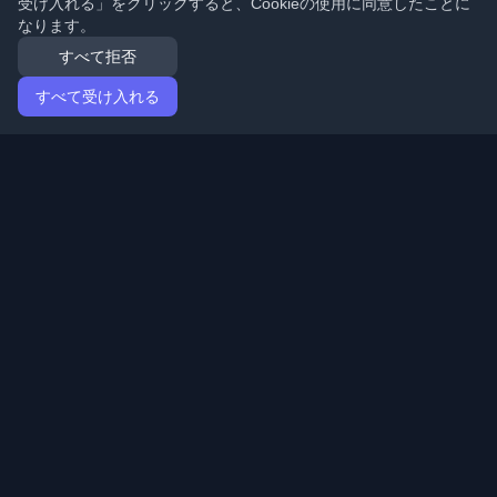
受け入れる」をクリックすると、Cookieの使用に同意したことに
なります。
すべて拒否
すべて受け入れる
ホーム
記事
Japanese (日本語)
ログイン
世界中の最高の個人開発者ブログと記事を発見してくだ
さい。開発者コミュニティの最新トレンド、チュートリ
アル、洞察で最新の状態を保ちましょう。