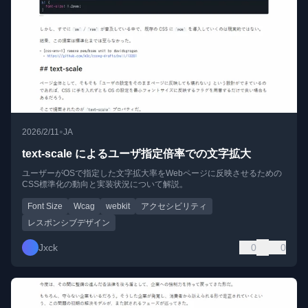
•
2026/2/11
JA
text-scale によるユーザ指定倍率での文字拡大
ユーザーがOSで指定した文字拡大率をWebページに反映させるための
CSS標準化の動向と実装状況について解説。
Font Size
Wcag
webkit
アクセシビリティ
レスポンシブデザイン
Jxck
0
0