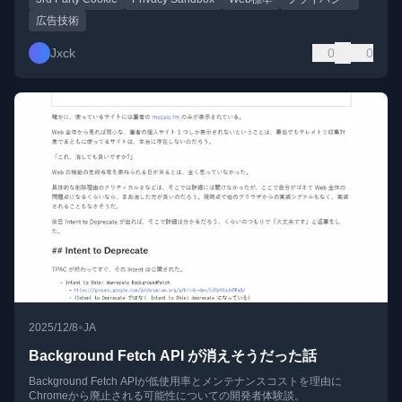
広告技術
Jxck
0
0
•
2025/12/8
JA
Background Fetch API が消えそうだった話
Background Fetch APIが低使用率とメンテナンスコストを理由に
Chromeから廃止される可能性についての開発者体験談。