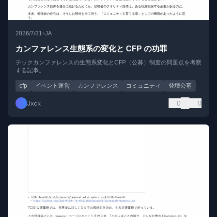
•
2026/7/31
JA
カンファレンス生態系の変化と CFP の功罪
テックカンファレンスの生態系変化とCFP（公募）制度の問題点を考察
する記事。
cfp
イベント運営
カンファレンス
コミュニティ
登壇公募
Jxck
0
0