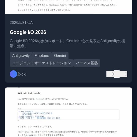
•
2026/5/31
JA
Google I/O 2026
Google I/O 2026の参加レポート。Gemini中心の発表とAntigravityの復
活に焦点。
Antigravity
Finetune
Gemini
エージェントオーケストレーション
ハーネス基盤
Jxck
0
0