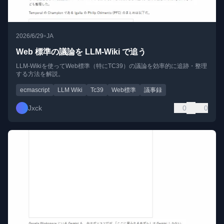
•
2026/6/29
JA
Web 標準の議論を LLM-Wiki で追う
LLM-Wikiを使ってWeb標準（特にTC39）の議論を効率的に追跡・整理
する方法を解説。
ecmascript
LLM Wiki
Tc39
Web標準
議事録
Jxck
0
0