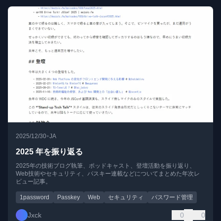
•
2025/12/30
JA
2025 年を振り返る
2025年の技術ブログ執筆、ポッドキャスト、登壇活動を振り返り、
Web技術やセキュリティ、パスキー連載などについてまとめた年次レ
ビュー記事。
1password
Passkey
Web
セキュリティ
パスワード管理
Jxck
0
0