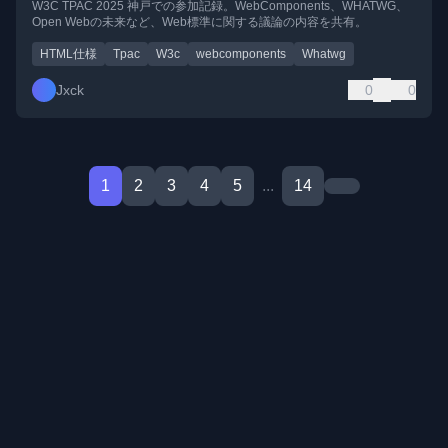
W3C TPAC 2025 神戸での参加記録。WebComponents、WHATWG、
Open Webの未来など、Web標準に関する議論の内容を共有。
HTML仕様
Tpac
W3c
webcomponents
Whatwg
Jxck
0
0
1
2
3
4
5
...
14