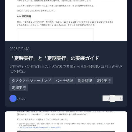
•
2026/3/3
JA
「定時実行」と「定期実行」の実装ガイド
定時実行・定期実行タスクの実装で考慮すべき例外処理と設計上の注意
点を解説。
タスクスケジューリング
バッチ処理
例外処理
定時実行
定期実行
Jxck
0
0