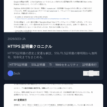
•
2026/3/23
JA
HTTPS 証明書クロニクル
HTTPS証明書の歴史と変遷を解説。SSL/TLS証明書の黎明期から無料
化、短命化までをまとめる。
HTTPS証明書
SSL証明書
Tl
Webセキュリティ
証明書発行
Jxck
0
0