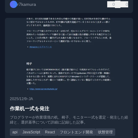
r7kamura
0
0
•
2025/12/9
JA
作業机一式を発注
プログラマーが作業環境の机、椅子、モニター一式を選定・発注した経
緯と、選択基準について詳細に記録した記事。
api
JavaScript
React
フロントエンド開発
状態管理