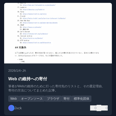
•
2026/1/4
JA
Web の維持への寄付
筆者がWebの維持のために行った寄付先のリストと、その選定理由、
寄付の方法についてまとめた記事。
Web
オープンソース
ブラウザ
寄付
標準化団体
Jxck
0
0