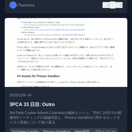
r7kamura
0
0
•
2025/12/9
JA
3PCA 33 日目: Outro
3rd Party Cookie Advent Calendarの最終エントリ。TPAC 2025での関
連WGミーティングの議論内容と、Privacy Sandboxに関するポッドキ
ャスト収録について振り返る。
3rd Party Cookie
Privacy Sandbox
Web標準
プライバシー