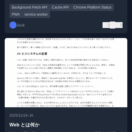
Background Fetch API
Cache API
Chrome Platform Status
PWA
service worker
Jxck
0
0
•
2025/11/19
JA
Web とは何か