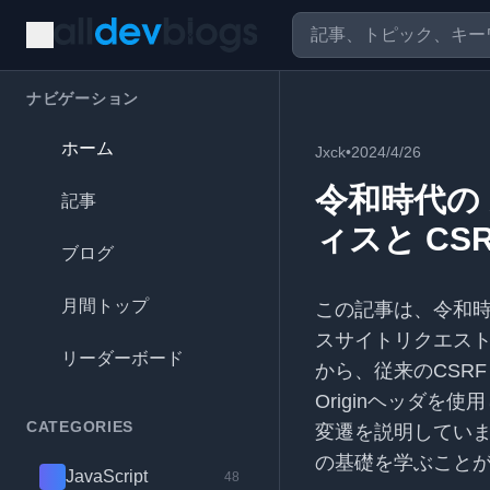
ナビゲーション
ホーム
Jxck
•
2024/4/26
令和時代の 
記事
ィスと CSR
ブログ
月間トップ
この記事は、令和時
スサイトリクエスト
リーダーボード
から、従来のCSRF
Originヘッダ
CATEGORIES
変遷を説明していま
の基礎を学ぶこと
JavaScript
48