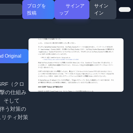
ブログを
サインア
サイン
投稿
ップ
イン
d Original
RF（クロ
攻撃の仕組み
化、そして
に伴う対策の
ュリティ対策