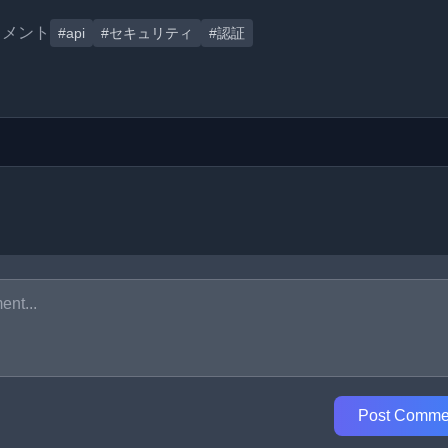
コメント
#api
#セキュリティ
#認証
Post Comme