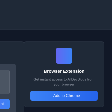
Browser Extension
Get instant access to AllDevBlogs from
your browser
Add to Chrome
nt