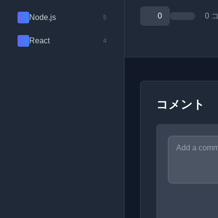
0
0 
Node.js
5
React
4
コメント