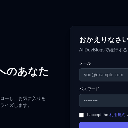
おかえりなさ
AllDevBlogsで続
メール
へのあなた
パスワード
ローし、お気に入りを
ライズします。
I accept the
利用規約