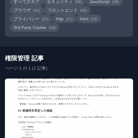
すべてのタグ
セキュリティ
JavaScript
(58)
(48)
ブラウザ
フロントエンド
(41)
(40)
プライバシー
http
html
(25)
(21)
(19)
3rd Party Cookie
(19)
権限管理 記事
ページ 1 の 1 (1 記事)