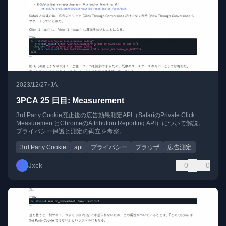
•
2023/12/27
JA
3PCA 25 日目: Measurement
3rd Party Cookie廃止後の広告効果測定API（SafariのPrivate Click
MeasurementとChromeのAttribution Reporting API）について解説。
プライバシー保護と測定の両立を考察。
3rd Party Cookie
api
プライバシー
ブラウザ
広告測定
Jxck
0
0