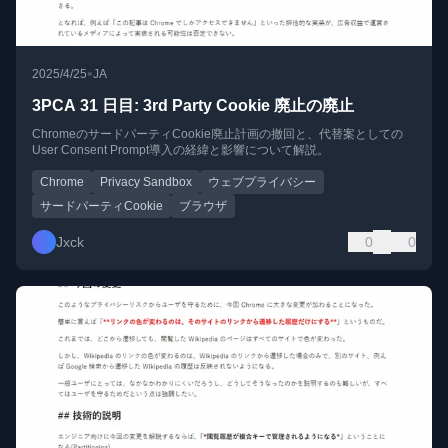
•
2025/4/25
JA
3PCA 31 日目: 3rd Party Cookie 廃止の廃止
ChromeのサードパーティCookie廃止計画の撤回と、代替案としての
User Consent Prompt導入の経緯と影響について解説。
Chrome
Privacy Sandbox
ウェブプライバシー
サードパーティCookie
ブラウザ
Jxck
0
0