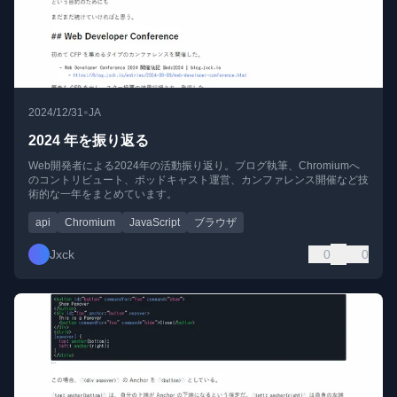
•
2024/12/31
JA
2024 年を振り返る
Web開発者による2024年の活動振り返り。ブログ執筆、Chromiumへ
のコントリビュート、ポッドキャスト運営、カンファレンス開催など技
術的な一年をまとめています。
api
Chromium
JavaScript
ブラウザ
Jxck
0
0