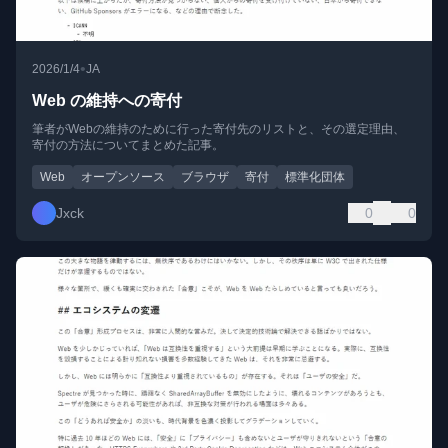
•
2026/1/4
JA
Web の維持への寄付
筆者がWebの維持のために行った寄付先のリストと、その選定理由、
寄付の方法についてまとめた記事。
Web
オープンソース
ブラウザ
寄付
標準化団体
Jxck
0
0