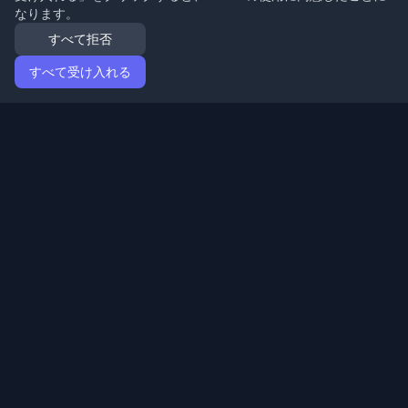
なります。
すべて拒否
すべて受け入れる
ホーム
記事
Japanese (日本語)
ログイン
世界中の最高の個人開発者ブログと記事を発見してくだ
さい。開発者コミュニティの最新トレンド、チュートリ
アル、洞察で最新の状態を保ちましょう。
クイックリンク