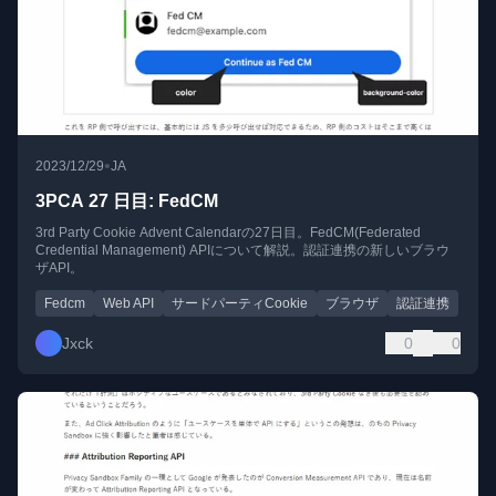
•
2023/12/29
JA
3PCA 27 日目: FedCM
3rd Party Cookie Advent Calendarの27日目。FedCM(Federated
Credential Management) APIについて解説。認証連携の新しいブラウ
ザAPI。
Fedcm
Web API
サードパーティCookie
ブラウザ
認証連携
Jxck
0
0