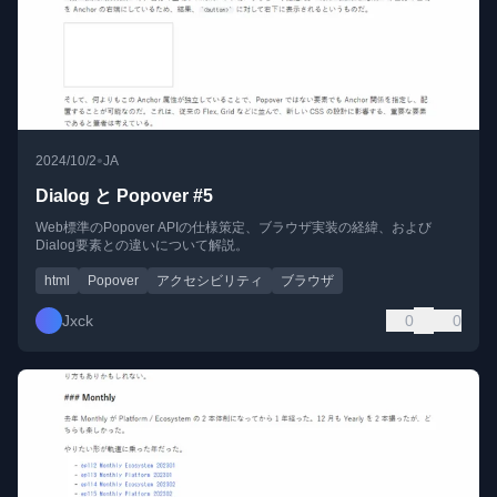
•
2024/10/2
JA
Dialog と Popover #5
Web標準のPopover APIの仕様策定、ブラウザ実装の経緯、および
Dialog要素との違いについて解説。
html
Popover
アクセシビリティ
ブラウザ
Jxck
0
0