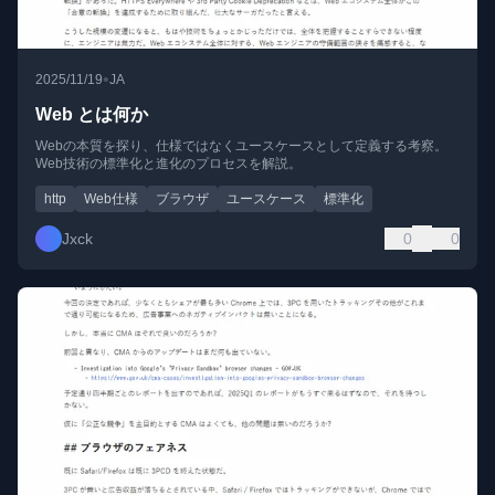
•
2025/11/19
JA
Web とは何か
Webの本質を探り、仕様ではなくユースケースとして定義する考察。
Web技術の標準化と進化のプロセスを解説。
http
Web仕様
ブラウザ
ユースケース
標準化
Jxck
0
0