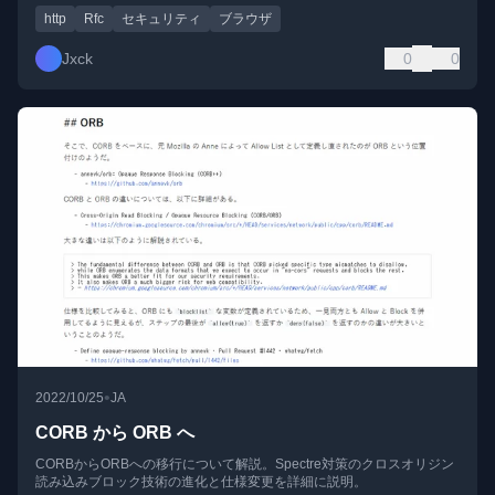
http
Rfc
セキュリティ
ブラウザ
Jxck
0
0
•
2022/10/25
JA
CORB から ORB へ
CORBからORBへの移行について解説。Spectre対策のクロスオリジン
読み込みブロック技術の進化と仕様変更を詳細に説明。