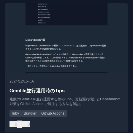
•
2024/12/15
JA
Gemfile並行運用時のTips
複数のGemfileを並行運用する際のTips。更新漏れ検知とDependabot
対策をGitHub Actionsで解決する方法を解説。
ruby
Bundler
Github Actions
0
0