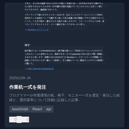
•
2025/12/9
JA
作業机一式を発注
プログラマーが作業環境の机、椅子、モニター一式を選定・発注した経
緯と、選択基準について詳細に記録した記事。
JavaScript
React
api
0
0