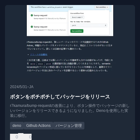
•
2024/5/31
JA
ボタンをポチポチしてパッケージをリリース
r7kamura/bump-requestの改善により、ボタン操作でパッケージの新し
いバージョンをリリースできるようになりました。Denoを使用した実
装に移行。
deno
Github Actions
バージョン管理
0
0