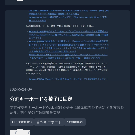
•
2024/5/24
JA
分割キーボードを椅子に固定
左右分割型キーボードKeyball39を椅子に磁気式雲台で固定する方法を
紹介。机不要の作業環境を実現。
Ergonomics
自作キーボード
Keyball39
0
0