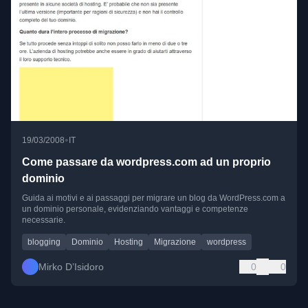
•
19/03/2008
IT
Come passare da wordpress.com ad un proprio
dominio
Guida ai motivi e ai passaggi per migrare un blog da WordPress.com a
un dominio personale, evidenziando vantaggi e competenze
necessarie.
blogging
Dominio
Hosting
Migrazione
wordpress
Mirko D’Isidoro
0
0