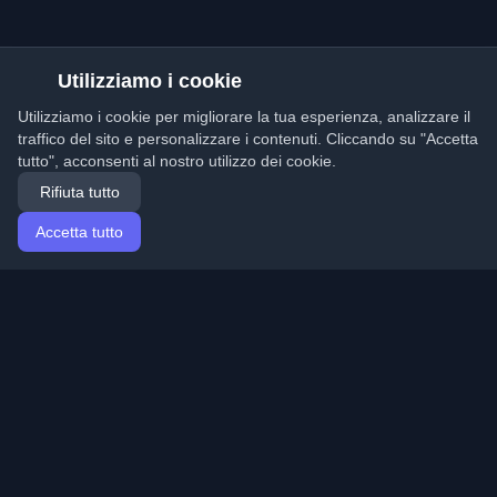
Utilizziamo i cookie
Utilizziamo i cookie per migliorare la tua esperienza, analizzare il
traffico del sito e personalizzare i contenuti. Cliccando su "Accetta
tutto", acconsenti al nostro utilizzo dei cookie.
Rifiuta tutto
Accetta tutto
Home
Articoli
Italian (Italiano)
Accesso
Scopri i migliori blog personali di sviluppatori e articoli
da tutto il mondo. Rimani aggiornato con le ultime