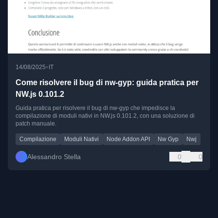
•
14/08/2025
IT
Come risolvere il bug di nw-gyp: guida pratica per
NW.js 0.101.2
Guida pratica per risolvere il bug di nw-gyp che impedisce la
compilazione di moduli nativi in NW.js 0.101.2, con una soluzione di
patch manuale.
Compilazione
Moduli Nativi
Node Addon API
Nw Gyp
Nwj
Alessandro Stella
0
0