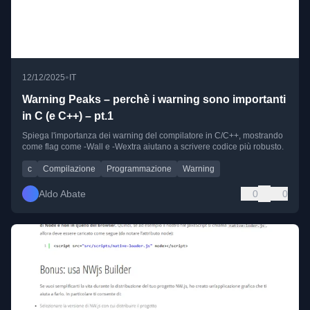
•
12/12/2025
IT
Warning Peaks – perchè i warning sono importanti
in C (e C++) – pt.1
Spiega l'importanza dei warning del compilatore in C/C++, mostrando
come flag come -Wall e -Wextra aiutano a scrivere codice più robusto.
c
Compilazione
Programmazione
Warning
Aldo Abate
0
0