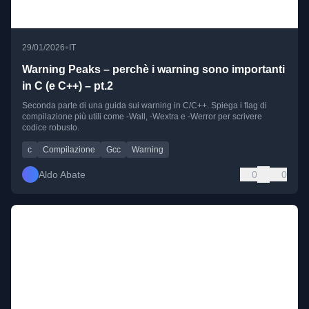
•
29/01/2026
IT
Warning Peaks – perchè i warning sono importanti
in C (e C++) – pt.2
Seconda parte di una guida sui warning in C/C++. Spiega i flag di
compilazione più utili come -Wall, -Wextra e -Werror per scrivere
codice robusto.
c
Compilazione
Gcc
Warning
Aldo Abate
0
0