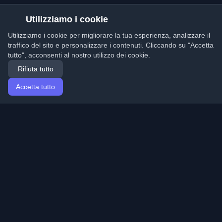
Utilizziamo i cookie
Utilizziamo i cookie per migliorare la tua esperienza, analizzare il
traffico del sito e personalizzare i contenuti. Cliccando su "Accetta
tutto", acconsenti al nostro utilizzo dei cookie.
Rifiuta tutto
Accetta tutto
Home
Articoli
Italian (Italiano)
Accesso
Scopri i migliori blog personali di sviluppatori e articoli
da tutto il mondo. Rimani aggiornato con le ultime
tendenze, tutorial e approfondimenti della comunità di