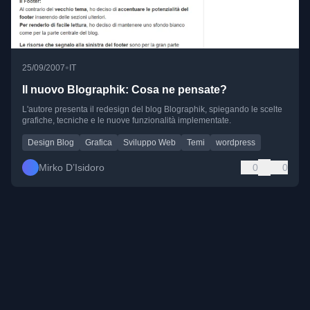
•
25/09/2007
IT
Il nuovo Blographik: Cosa ne pensate?
L'autore presenta il redesign del blog Blographik, spiegando le scelte
grafiche, tecniche e le nuove funzionalità implementate.
Design Blog
Grafica
Sviluppo Web
Temi
wordpress
Mirko D’Isidoro
0
0