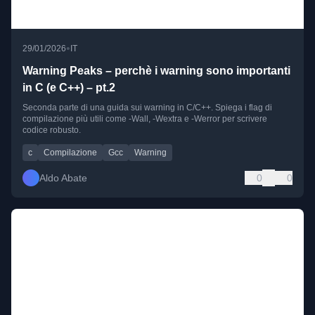
•
29/01/2026
IT
Warning Peaks – perchè i warning sono importanti
in C (e C++) – pt.2
Seconda parte di una guida sui warning in C/C++. Spiega i flag di
compilazione più utili come -Wall, -Wextra e -Werror per scrivere
codice robusto.
c
Compilazione
Gcc
Warning
Aldo Abate
0
0