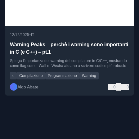
•
12/12/2025
IT
Warning Peaks – perchè i warning sono importanti
in C (e C++) – pt.1
Spiega l'importanza dei warning del compilatore in C/C++, mostrando
come flag come -Wall e -Wextra aiutano a scrivere codice più robusto.
c
Compilazione
Programmazione
Warning
Aldo Abate
0
0