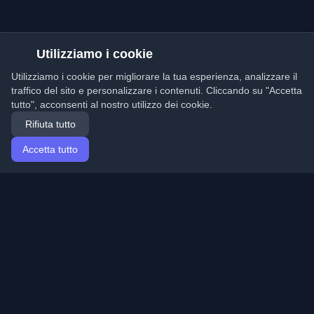
Utilizziamo i cookie
Utilizziamo i cookie per migliorare la tua esperienza, analizzare il
traffico del sito e personalizzare i contenuti. Cliccando su "Accetta
tutto", acconsenti al nostro utilizzo dei cookie.
Rifiuta tutto
Accetta tutto
Home
Articoli
Italian (Italiano)
Accesso
Scopri i migliori blog personali di sviluppatori e articoli
da tutto il mondo. Rimani aggiornato con le ultime