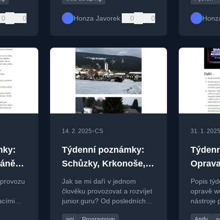
0
0
Honza Javorek
0
0
Honz
•
14. 2. 2025
CS
31. 1. 202
mky:
Týdenní poznámky:
Týdenn
hánění
Schůzky, Krkonoše,
Oprava
scrapery
 provozu
Jak se mi daří v jednom
Popis týd
člověku provozovat a rozvíjet
opravě w
acími
junior.guru? Od posledních
nástroje 
vu a
poznámek už utekl nějaký ten
včetně ř
api
Programovn
Apify
a