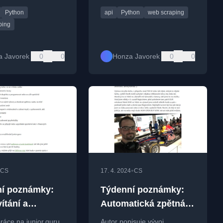
ní v Pythonu a
pro nabídky práce na svém
Python
api
Python
web scraping
spolupráci s Apify.
projektu junior.guru.
ping
a Javorek
0
0
Honza Javorek
0
0
•
CS
17. 4. 2024
CS
í poznámky:
Týdenní poznámky:
vítání a
Automatická zpětná
no možné
vazba na GitHub
ráce na junior.guru,
Autor popisuje vývoj