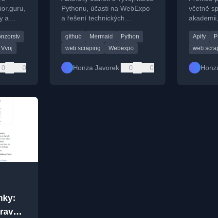
ior.guru,
Pythonu, účasti na WebExpo
včetně sp
y a
a řešení technických
akademii,
du
problémů s hardwarem.
nových fu
nzorstv
github
Mermaid
Python
Apify
P
Vvoj
web scraping
Webexpo
web scra
0
0
Honza Javorek
0
0
Honz
mky:
prava