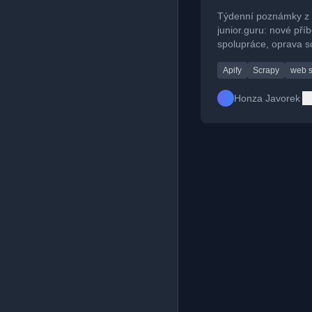
scraperů a nov
Týdenní poznámky z
návod
junior.guru: nové pří
spolupráce, oprava s
pro nabídky práce a 
Apify
Scrapy
web s
řešení pro LinkedIn s
Honza Javorek