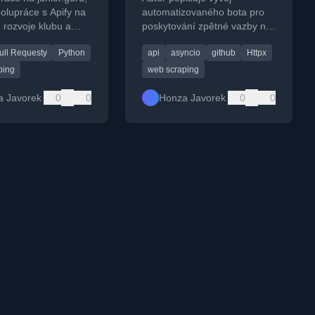
profil a opravy
olupráce s Apify na
automatizovaného bota pro
 rozvoje klubu a
poskytování zpětné vazby na
scraperů
nkcí.
GitHub profily v rámci
ull Requesty
Python
api
asyncio
github
Httpx
komunity junior.guru, včetně
technických detailů a
ping
web scraping
použitých nástrojů.
a Javorek
0
0
Honza Javorek
0
0