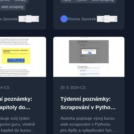
tformou a Scrapy
s nástrojem Obsidian.
rkem.
web scraping
a Javorek
0
0
Honza Javorek
0
0
•
•
24
CS
20. 9. 2024
CS
í poznámky:
Týdenní poznámky:
apitoly do
Scrapování v Pythonu
scrapování a
a vylepšování
isuje svůj týden
Autorka popisuje vývoj kurzu
 marody
nabídek práce
junior.guru, včetně
web scrapování v Pythonu
 kapitol do kurzu
pro Apify a vylepšování funkcí