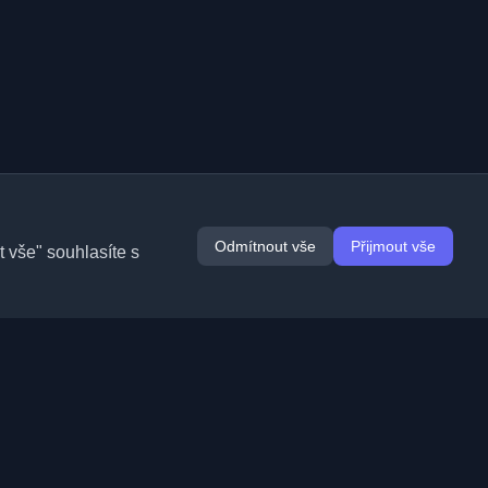
Odmítnout vše
Přijmout vše
 vše" souhlasíte s
Rozšíření
Informace