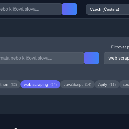
Filtrovat 
ython
web scraping
JavaScript
Apify
se
(32)
(24)
(14)
(11)