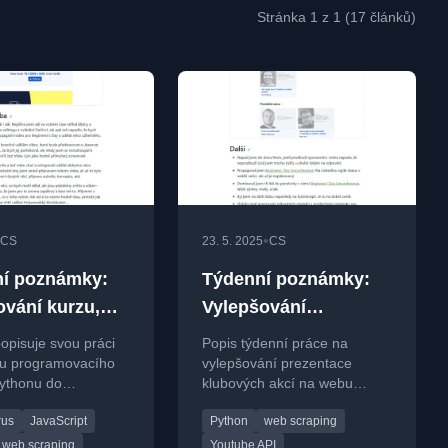
Stránka 1 z 1 (17 článků)
•
CS
23. 5. 2025
CS
í poznámky:
Týdenní poznámky:
ování kurzu,
Vylepšování
vy na
prezentace klubových
opisuje svou práci
Popis týdenní práce na
thon a
akcí na webu
su programovacího
vylepšování prezentace
Pythonu do
klubových akcí na webu
vorba
tu a přípravy na
junior.guru, včetně integrace
rus
JavaScript
Python
web scraping
erenci EuroPython.
YouTube API a vylepšení
kódu.
web scraping
Youtube API