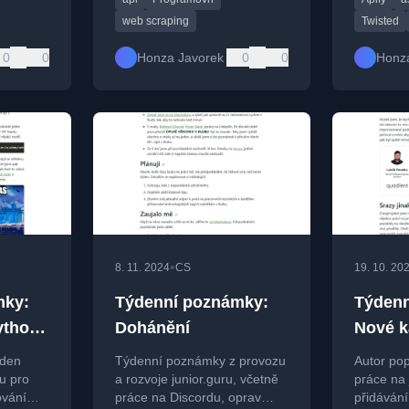
práce v
týden (31. 1. až 14. 2.), tak
Apify pla
nastal čas
framewo
web scraping
Twisted
0
0
Honza Javorek
0
0
Honz
•
8. 11. 2024
CS
19. 10. 20
mky:
Týdenní poznámky:
Týdenn
ython
Dohánění
Nové k
kurzu 
ýden
Týdenní poznámky z provozu
Autor pop
péče o
u pro
a rozvoje junior.guru, včetně
práce na 
ování
práce na Discordu, oprav
přidávání