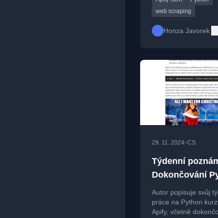
aktualizace nabídek 
IT.
web scraping
Honza Javorek
•
29. 11. 2024
CS
Týdenní pozná
Dokončování P
kurzu pro Apify
Autor popisuje svůj t
práce na Python kurz
Apify, včetně dokonč