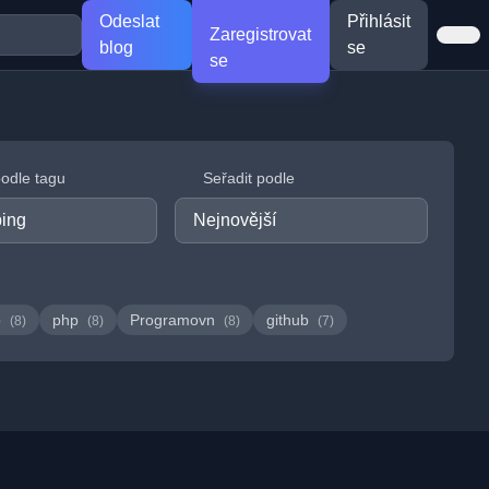
Odeslat
Přihlásit
Zaregistrovat
blog
se
se
podle tagu
Seřadit podle
o
php
Programovn
github
(8)
(8)
(8)
(7)