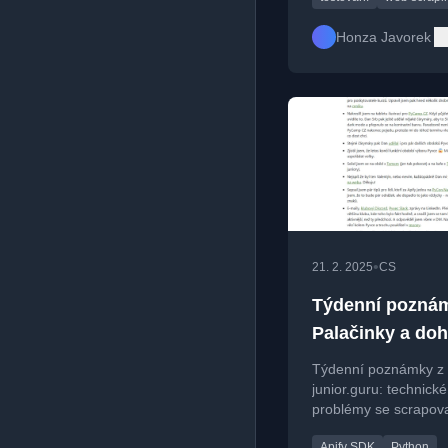
Honza Javorek
•
21. 2. 2025
CS
Týdenní pozná
Palačinky a do
všeho
Týdenní poznámky z
junior.guru: technické
problémy se scrapov
nástroji, účast na Py
Apify SDK
Python