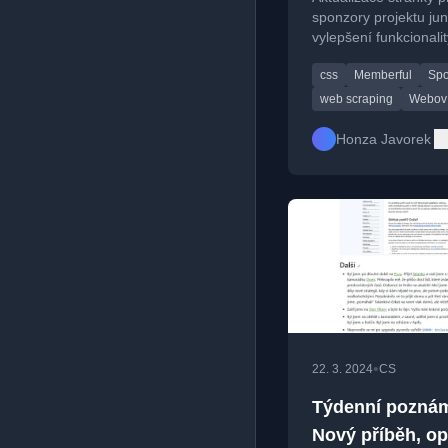
práce
sponzory projektu jun
vylepšení funkcionalit
scrapování dat z Úřa
css
Memberful
Spo
práce.
web scraping
Webov 
Honza Javorek
•
22. 3. 2024
CS
Týdenní pozná
Nový příběh, o