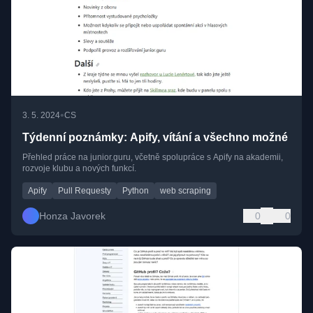
•
3. 5. 2024
CS
Týdenní poznámky: Apify, vítání a všechno možné
Přehled práce na junior.guru, včetně spolupráce s Apify na akademii,
rozvoje klubu a nových funkcí.
Apify
Pull Requesty
Python
web scraping
Honza Javorek
0
0