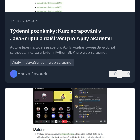
•
17. 10. 2025
CS
Týdenní poznámky: Kurz scrapování v
JavaScriptu a další věci pro Apify akademii
Autoreflexe na týden práce pro Apify, včetně vývoje JavaScript
scrapování kurzu a ladění Python SDK pro web scraping.
Apify
JavaScript
web scraping
Honza Javorek
0
0