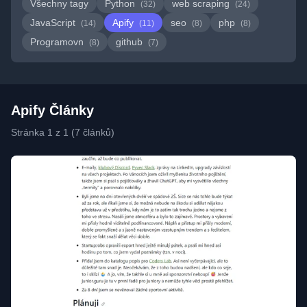
Všechny tagy
Python
web scraping
(32)
(24)
JavaScript
Apify
seo
php
(14)
(11)
(8)
(8)
Programovn
github
(8)
(7)
Apify Články
Stránka 1 z 1 (7 článků)