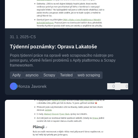
•
31. 1. 2025
CS
Týdenní poznámky: Oprava Lakatoše
Popis týdenní práce na opravě web scrapovacího nástroje pro
junior.guru, včetně řešení problémů s Apify platformou a Scrapy
frameworkem.
Apify
asyncio
Scrapy
Twisted
web scraping
Honza Javorek
0
0