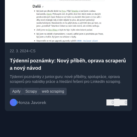
•
22. 3. 2024
CS
Týdenní poznámky: Nový příběh, oprava scraperů
a nový návod
Týdenní poznámky z junior.guru: nové příběhy, spolupráce, oprava
scraperů pro nabídky práce a hledání řešení pro LinkedIn scraping.
Apify
Scrapy
web scraping
Honza Javorek
0
0