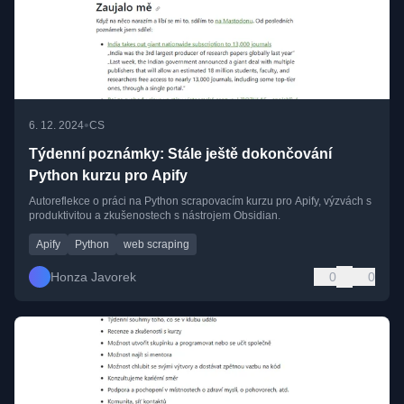
•
6. 12. 2024
CS
Týdenní poznámky: Stále ještě dokončování
Python kurzu pro Apify
Autoreflekce o práci na Python scrapovacím kurzu pro Apify, výzvách s
produktivitou a zkušenostech s nástrojem Obsidian.
Apify
Python
web scraping
Honza Javorek
0
0