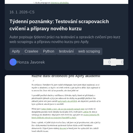
•
16. 1. 2026
CS
Týdenní poznámky: Testování scrapovacích
cvičení a přípravy nového kurzu
Autor popisuje týdenní práci na testování a opravách cvičení pro kurz
web scrapingu a přípravu nového kurzu pro Apify.
Apify
Crawlee
Python
testování
web scraping
Honza Javorek
0
0