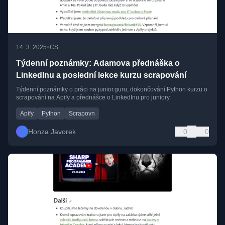
•
14. 3. 2025
CS
Týdenní poznámky: Adamova přednáška o
LinkedInu a poslední lekce kurzu scrapování
Týdenní poznámky o práci na junior.guru, dokončování Python kurzu o
scrapování na Apify a přednášce o LinkedInu pro juniory.
Apify
Python
Scrapovn
Honza Javorek
0
0