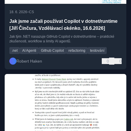
•
18. 6. 2026
CS
Jak jsme začali používat Copilot v dotnet/runtime
[Jiří Činčura, Vzdělávací okénko, 16.6.2026]
Jak tým .NET nasazuje GitHub Copilot v dotnet/runtime – praktické
zkušenosti, workflow a limity AI agentů.
.net
AI Agenti
Github Copilot
refactoring
testování
Robert Haken
0
0