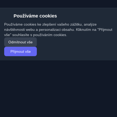
Používáme cookies
Používáme cookies ke zlepšení vašeho zážitku, analýze
návštěvnosti webu a personalizaci obsahu. Kliknutím na "Přijmout
vše" souhlasíte s používáním cookies.
Odmítnout vše
Přijmout vše
Domů
Články
Czech (Čeština)
Přihlášení
Objevte nejlepší osobní vývojářské blogy a články z
celého světa. Zůstaňte v obraze s nejnovějšími trendy,