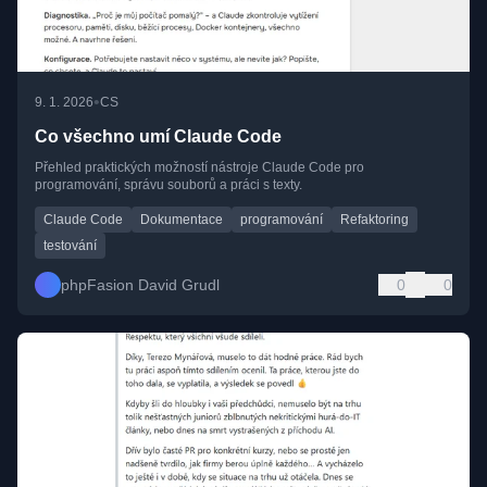
•
9. 1. 2026
CS
Co všechno umí Claude Code
Přehled praktických možností nástroje Claude Code pro
programování, správu souborů a práci s texty.
Claude Code
Dokumentace
programování
Refaktoring
testování
phpFasion David Grudl
0
0