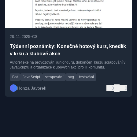
•
28. 11. 2025
CS
Týdenní poznámky: Konečně hotový kurz, knedlík
v krku a klubové akce
Autoreflexe na provozování junior.guru, dokončení kurzu scrapování v
JavaScriptu a organizace klubových akcí pro IT komunitu.
Bat
JavaScript
scrapování
svg
testování
Honza Javorek
0
0