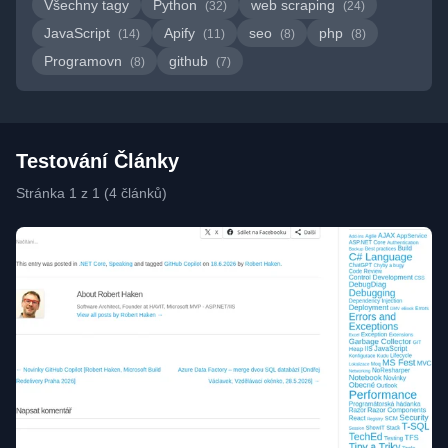
Všechny tagy
Python
web scraping
(32)
(24)
JavaScript
Apify
seo
php
(14)
(11)
(8)
(8)
Programovn
github
(8)
(7)
Testování Články
Stránka 1 z 1 (4 článků)