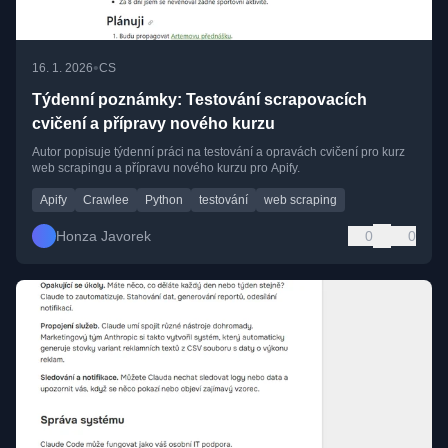
•
16. 1. 2026
CS
Týdenní poznámky: Testování scrapovacích
cvičení a přípravy nového kurzu
Autor popisuje týdenní práci na testování a opravách cvičení pro kurz
web scrapingu a přípravu nového kurzu pro Apify.
Apify
Crawlee
Python
testování
web scraping
Honza Javorek
0
0