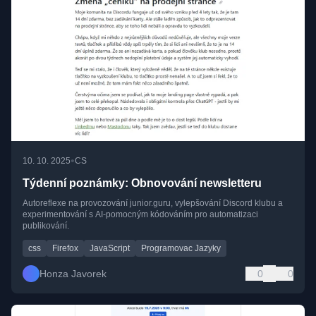
•
10. 10. 2025
CS
Týdenní poznámky: Obnovování newsletteru
Autoreflexe na provozování junior.guru, vylepšování Discord klubu a
experimentování s AI-pomocným kódováním pro automatizaci
publikování.
css
Firefox
JavaScript
Programovac Jazyky
Honza Javorek
0
0