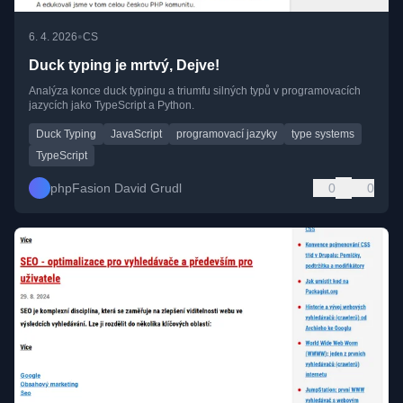
•
6. 4. 2026
CS
Duck typing je mrtvý, Dejve!
Analýza konce duck typingu a triumfu silných typů v programovacích
jazycích jako TypeScript a Python.
Duck Typing
JavaScript
programovací jazyky
type systems
TypeScript
phpFasion David Grudl
0
0