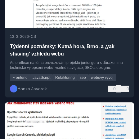
•
13. 3. 2026
CS
Týdenní poznámky: Kutná hora, Brno, a ‚yak
shaving‘ vzhledu webu
Autoreflexe na téma provozování projektu junior.guru s důrazem na
technické vylepšení webu, včetně navigace, SEO a designu.
Frontend
JavaScript
Refaktoring
seo
webový vývoj
Honza Javorek
0
0