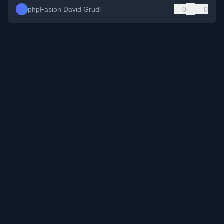
phpFasion David Grudl
0
0