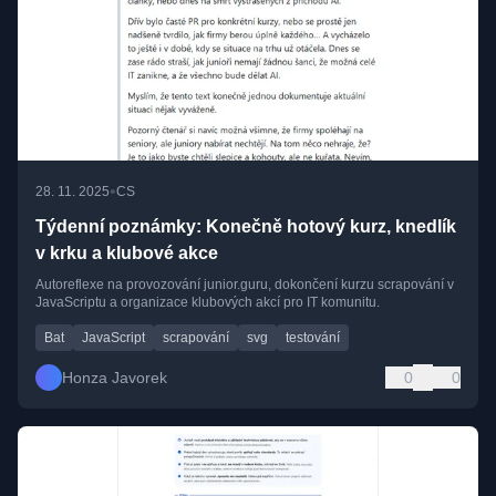
•
28. 11. 2025
CS
Týdenní poznámky: Konečně hotový kurz, knedlík
v krku a klubové akce
Autoreflexe na provozování junior.guru, dokončení kurzu scrapování v
JavaScriptu a organizace klubových akcí pro IT komunitu.
Bat
JavaScript
scrapování
svg
testování
Honza Javorek
0
0