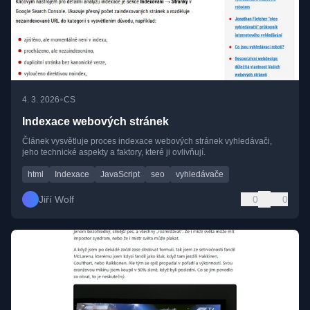
•
4. 3. 2026
CS
Indexace webových stránek
Článek vysvětluje proces indexace webových stránek vyhledávači,
jeho technické aspekty a faktory, které ji ovlivňují.
html
Indexace
JavaScript
seo
vyhledávače
Jiří Wolf
0
0