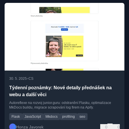
•
30. 5. 2025
CS
Týdenní poznámky: Nové detaily přednášek na
webu a další věci
Autoreflexe na rozvoj junior.guru: odstranění Flasku, optimalizace
MkDocs buildu, migrace scrapování log firem na Apify.
Flask
JavaScript
Mkdocs
profiling
seo
Honza Javorek
0
0