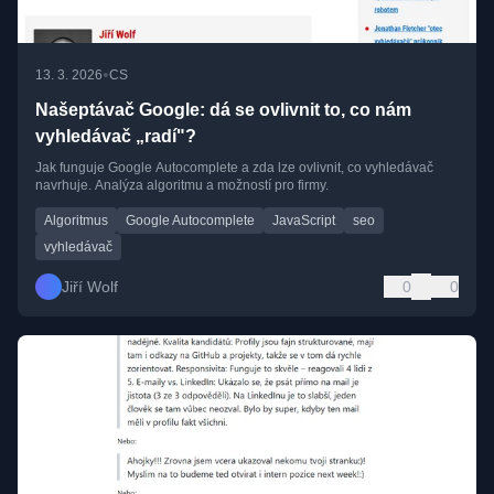
•
13. 3. 2026
CS
Našeptávač Google: dá se ovlivnit to, co nám
vyhledávač „radí"?
Jak funguje Google Autocomplete a zda lze ovlivnit, co vyhledávač
navrhuje. Analýza algoritmu a možností pro firmy.
Algoritmus
Google Autocomplete
JavaScript
seo
vyhledávač
Jiří Wolf
0
0