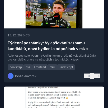
•
15. 12. 2025
CS
Týdenní poznámky: Vylepšování seznamu
kandidátů, nové bydlení a odpočinek v mlze
Autorka popisuje týdenní vývoj junior.guru, včetně vylepšení stránky
pro kandidáty, práce na nástrojích a technických výzev.
bootstrap
css
Frontend
html
JavaScript
Honza Javorek
0
0