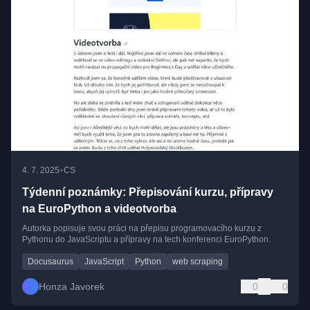
•
4. 7. 2025
CS
Týdenní poznámky: Přepisování kurzu, přípravy
na EuroPython a videotvorba
Autorka popisuje svou práci na přepisu programovacího kurzu z
Pythonu do JavaScriptu a přípravy na tech konferenci EuroPython.
Docusaurus
JavaScript
Python
web scraping
Honza Javorek
0
0