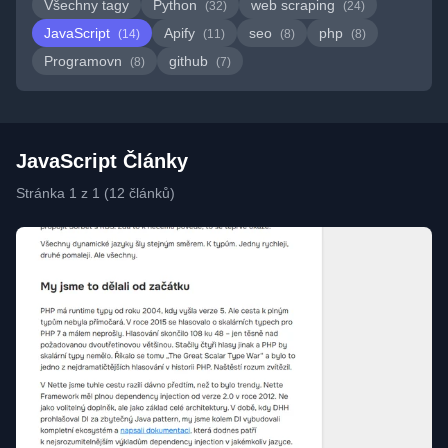
Všechny tagy
Python
web scraping
(32)
(24)
JavaScript
Apify
seo
php
(14)
(11)
(8)
(8)
Programovn
github
(8)
(7)
JavaScript Články
Stránka 1 z 1 (12 článků)