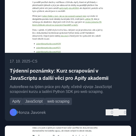
•
17. 10. 2025
CS
Týdenní poznámky: Kurz scrapování v
JavaScriptu a další věci pro Apify akademii
Autoreflexe na týden práce pro Apify, včetně vývoje JavaScript
scrapování kurzu a ladění Python SDK pro web scraping.
Apify
JavaScript
web scraping
Honza Javorek
0
0