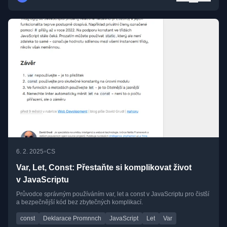
•
6. 2. 2025
CS
Var, Let, Const: Přestaňte si komplikovat život
v JavaScriptu
Průvodce správným používáním var, let a const v JavaScriptu pro čistší
a bezpečnější kód bez zbytečných komplikací.
const
Deklarace Promnnch
JavaScript
Let
Var