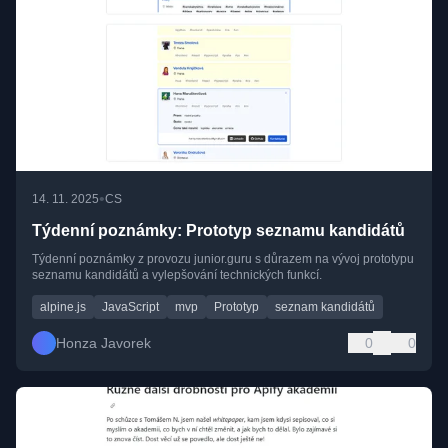
•
14. 11. 2025
CS
Týdenní poznámky: Prototyp seznamu kandidátů
Týdenní poznámky z provozu junior.guru s důrazem na vývoj prototypu
seznamu kandidátů a vylepšování technických funkcí.
alpine.js
JavaScript
mvp
Prototyp
seznam kandidátů
Honza Javorek
0
0