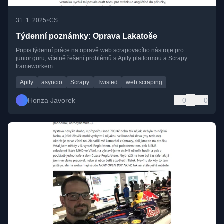
•
31. 1. 2025
CS
Týdenní poznámky: Oprava Lakatoše
Popis týdenní práce na opravě web scrapovacího nástroje pro
junior.guru, včetně řešení problémů s Apify platformou a Scrapy
frameworkem.
Apify
asyncio
Scrapy
Twisted
web scraping
Honza Javorek
0
0