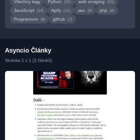
Všechny tagy
Python
web scraping
(32)
(24)
JavaScript
Apify
seo
php
(14)
(11)
(8)
(8)
Programovn
github
(8)
(7)
Asyncio Články
Stránka 1 z 1 (2 článků)