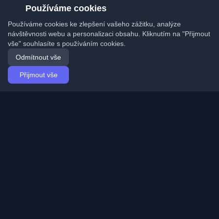
Používáme cookies
Používáme cookies ke zlepšení vašeho zážitku, analýze
návštěvnosti webu a personalizaci obsahu. Kliknutím na "Přijmout
vše" souhlasíte s používáním cookies.
Odmítnout vše
Přijmout vše
Domů
Články
Czech (Čeština)
Přihlášení
Objevte nejlepší osobní vývojářské blogy a články z
celého světa. Zůstaňte v obraze s nejnovějšími trendy,
tutoriály a poznatky z vývojářské komunity.