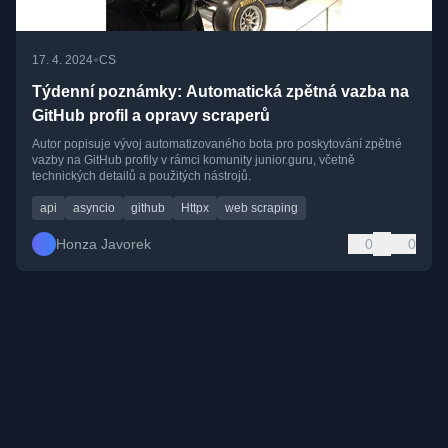
•
17. 4. 2024
CS
Týdenní poznámky: Automatická zpětná vazba na
GitHub profil a opravy scraperů
Autor popisuje vývoj automatizovaného bota pro poskytování zpětné
vazby na GitHub profily v rámci komunity junior.guru, včetně
technických detailů a použitých nástrojů.
api
asyncio
github
Httpx
web scraping
Honza Javorek
0
0