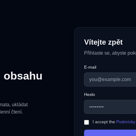
Vítejte zpět
Přihlaste se, abyste po
E-mail
u obsahu
Heslo
émata, ukládat
enní čtení.
I accept the
Podmínky 