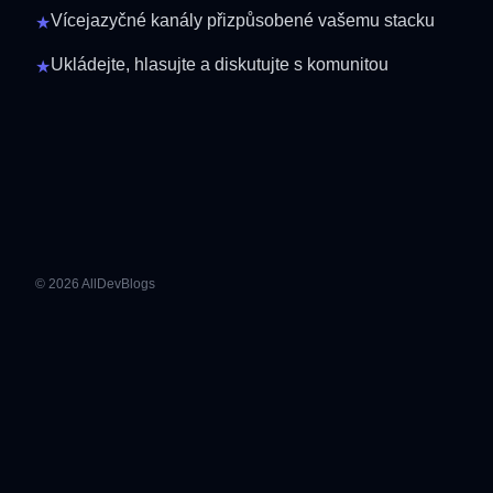
Vícejazyčné kanály přizpůsobené vašemu stacku
★
Ukládejte, hlasujte a diskutujte s komunitou
★
© 2026 AllDevBlogs