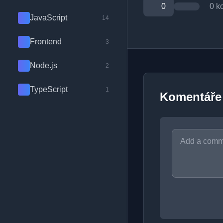
0
0 k
JavaScript
14
Frontend
3
Node.js
2
TypeScript
1
Komentáře