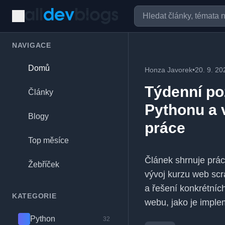
NAVIGACE
Domů
Honza Javorek
•
20. 9. 20
Týdenní po
Články
Pythonu a 
Blogy
práce
Top měsíce
Článek shrnuje práci
Žebříček
vývoj kurzu web scr
a řešení konkrétníc
KATEGORIE
webu, jako je imple
Python
32