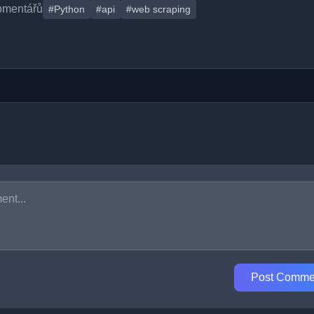
omentářů
#Python
#api
#web scraping
Post Comme