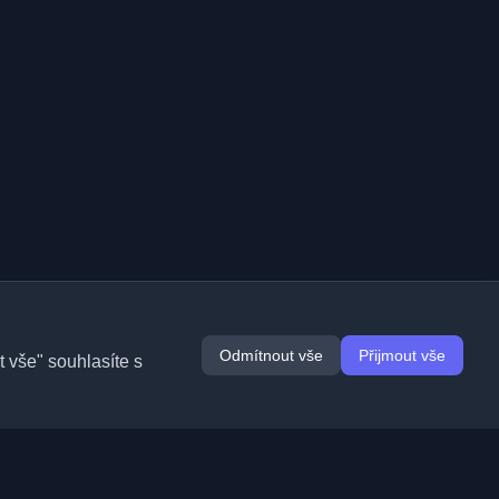
Odmítnout vše
Přijmout vše
 vše" souhlasíte s