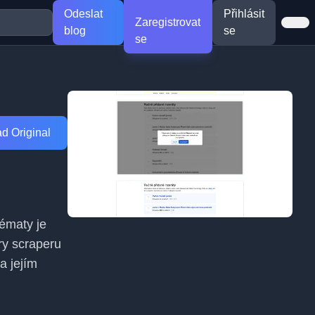
Odeslat
Přihlásit
Zaregistrovat
blog
se
se
d Original
tématy je
ry scraperu
a jejím