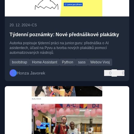
•
20. 12. 2024
CS
Týdenní poznámky: Nové přednáškové plakátky
Autorka popisuje týdenní práci na junior.guru: přednáška o AI
asistentech, účast na Pyvu a tvorba nových plakátků pomocí
automatizovaných nástrojů.
bootstrap
Home Assistant
Python
sass
Webov Vvoj
Honza Javorek
0
0