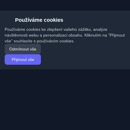
Používáme cookies
Používáme cookies ke zlepšení vašeho zážitku, analýze
návštěvnosti webu a personalizaci obsahu. Kliknutím na "Přijmout
vše" souhlasíte s používáním cookies.
Odmítnout vše
Přijmout vše
Domů
Články
Czech (Čeština)
Přihlášení
Objevte nejlepší osobní vývojářské blogy a články z
celého světa. Zůstaňte v obraze s nejnovějšími trendy,