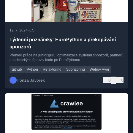
•
12. 7. 2024
CS
Týdenní poznámky: EuroPython a překopávání
sponzorů
Přehled práce na junior.guru: optimalizace systému sponzorů, partnerů
a technických úprav v kódu po EuroPythonu.
github
Python
Refaktoring
Sponzoring
Webov Vvoj
Honza Javorek
0
0