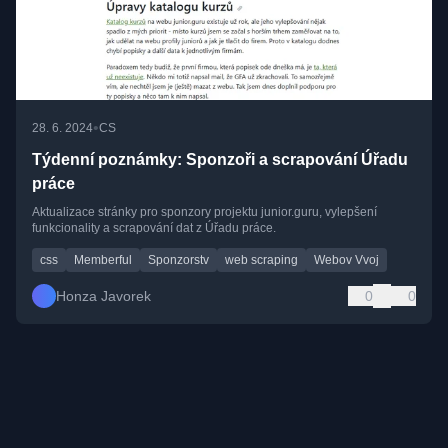
•
28. 6. 2024
CS
Týdenní poznámky: Sponzoři a scrapování Úřadu
práce
Aktualizace stránky pro sponzory projektu junior.guru, vylepšení
funkcionality a scrapování dat z Úřadu práce.
css
Memberful
Sponzorstv
web scraping
Webov Vvoj
Honza Javorek
0
0