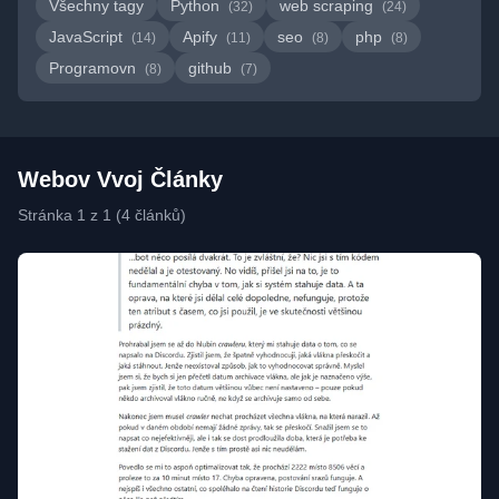
Všechny tagy
Python
web scraping
(32)
(24)
JavaScript
Apify
seo
php
(14)
(11)
(8)
(8)
Programovn
github
(8)
(7)
Webov Vvoj Články
Stránka 1 z 1 (4 článků)