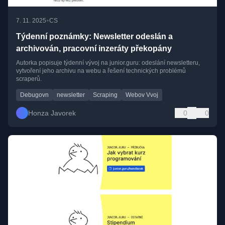
•
7. 11. 2025
CS
Týdenní poznámky: Newsletter odeslán a
archivován, pracovní inzeráty překopány
Autorka popisuje týdenní vývoj na junior.guru: odeslání newsletteru,
vytvoření jeho archivu na webu a řešení technických problémů
scraperů.
Debugovn
newsletter
Scraping
Webov Vvoj
Honza Javorek
0
0