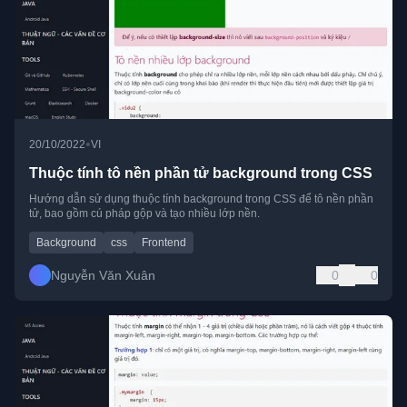
•
20/10/2022
VI
Thuộc tính tô nền phần tử background trong CSS
Hướng dẫn sử dụng thuộc tính background trong CSS để tô nền phần
tử, bao gồm cú pháp gộp và tạo nhiều lớp nền.
Background
css
Frontend
Nguyễn Văn Xuân
0
0