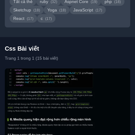
Tất cả thẻ
ruby
Aspnet Core
php
(32)
(19)
(18)
Sketchup
Yoga
JavaScript
(18)
(18)
(17)
React
c
(17)
(17)
Css Bài viết
Trang 1 trong 1 (15 bài viết)