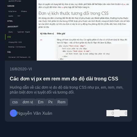
•
16/8/2020
VI
Các đơn vị px em rem mm đo độ dài trong CSS
Hướng dẫn về các đơn vị đo độ dài trong CSS như px, em, rem, mm,
phân biệt đơn vị tuyệt đối và tương đối.
css
đơn vị
Em
Px
Rem
Nguyễn Văn Xuân
0
0