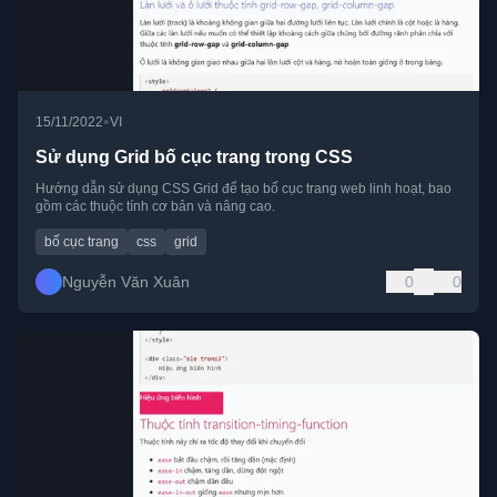
•
15/11/2022
VI
Sử dụng Grid bố cục trang trong CSS
Hướng dẫn sử dụng CSS Grid để tạo bố cục trang web linh hoạt, bao
gồm các thuộc tính cơ bản và nâng cao.
bố cục trang
css
grid
Nguyễn Văn Xuân
0
0