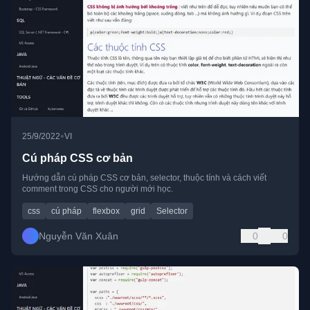
•
25/9/2022
VI
Cú pháp CSS cơ bản
Hướng dẫn cú pháp CSS cơ bản, selector, thuộc tính và cách viết
comment trong CSS cho người mới học.
css
cú pháp
flexbox
grid
Selector
Nguyễn Văn Xuân
0
0