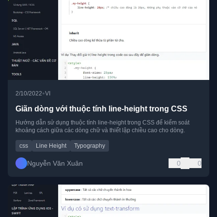
•
2/10/2022
VI
Giãn dòng với thuộc tính line-height trong CSS
Hướng dẫn sử dụng thuộc tính line-height trong CSS để kiểm soát
khoảng cách giữa các dòng chữ và thiết lập chiều cao cho dòng.
css
Line Height
Typography
Nguyễn Văn Xuân
0
0