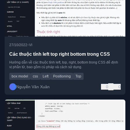
•
27/10/2022
VI
Các thuộc tính left top right bottom trong CSS
Hướng dẫn về các thuộc tính left, top, right, bottom trong CSS để định
vị phần tử, bao gồm cú pháp và cách sử dụng.
box model
css
Left
Positioning
Top
Nguyễn Văn Xuân
0
0