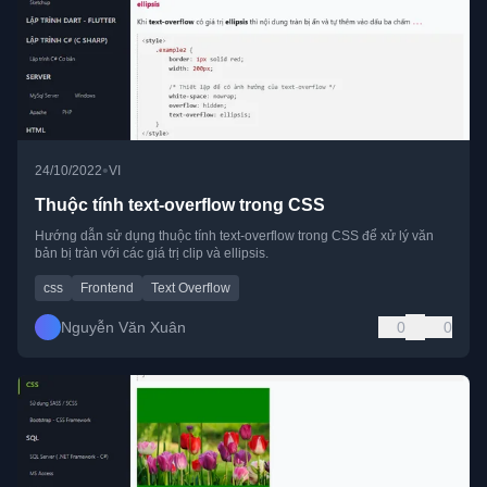
•
24/10/2022
VI
Thuộc tính text-overflow trong CSS
Hướng dẫn sử dụng thuộc tính text-overflow trong CSS để xử lý văn
bản bị tràn với các giá trị clip và ellipsis.
css
Frontend
Text Overflow
Nguyễn Văn Xuân
0
0