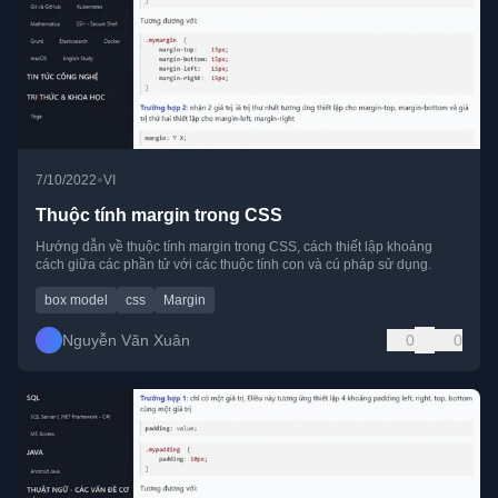
•
7/10/2022
VI
Thuộc tính margin trong CSS
Hướng dẫn về thuộc tính margin trong CSS, cách thiết lập khoảng
cách giữa các phần tử với các thuộc tính con và cú pháp sử dụng.
box model
css
Margin
Nguyễn Văn Xuân
0
0