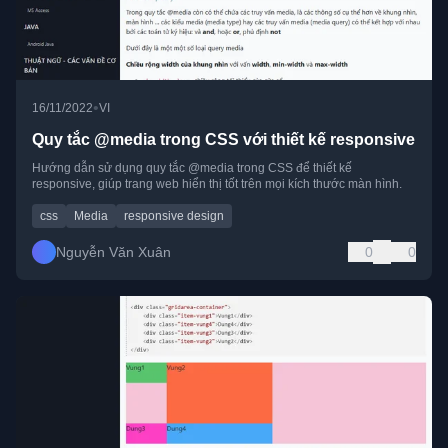
•
16/11/2022
VI
Quy tắc @media trong CSS với thiết kế responsive
Hướng dẫn sử dụng quy tắc @media trong CSS để thiết kế
responsive, giúp trang web hiển thị tốt trên mọi kích thước màn hình.
css
Media
responsive design
Nguyễn Văn Xuân
0
0