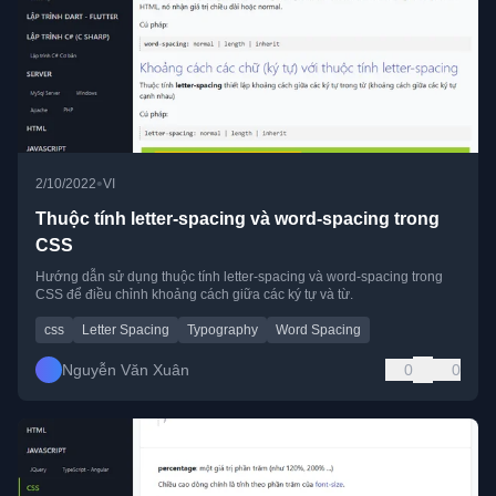
•
2/10/2022
VI
Thuộc tính letter-spacing và word-spacing trong
CSS
Hướng dẫn sử dụng thuộc tính letter-spacing và word-spacing trong
CSS để điều chỉnh khoảng cách giữa các ký tự và từ.
css
Letter Spacing
Typography
Word Spacing
Nguyễn Văn Xuân
0
0