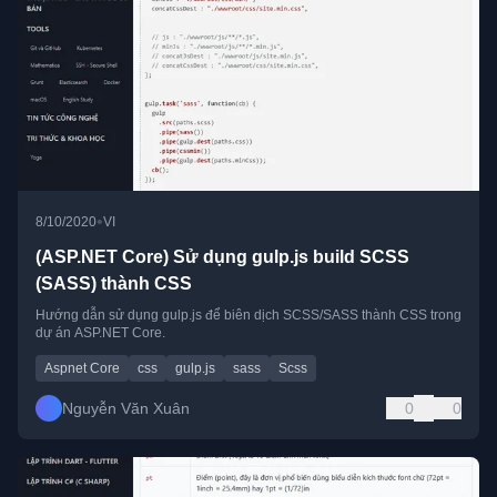
•
8/10/2020
VI
(ASP.NET Core) Sử dụng gulp.js build SCSS
(SASS) thành CSS
Hướng dẫn sử dụng gulp.js để biên dịch SCSS/SASS thành CSS trong
dự án ASP.NET Core.
Aspnet Core
css
gulp.js
sass
Scss
Nguyễn Văn Xuân
0
0