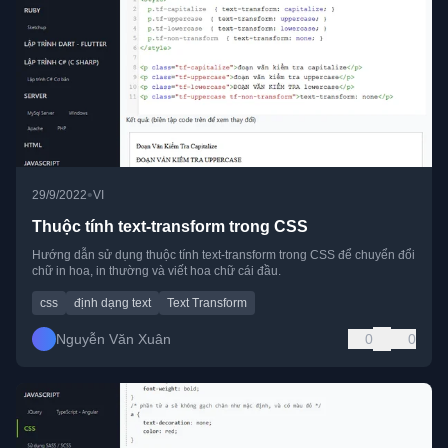
•
29/9/2022
VI
Thuộc tính text-transform trong CSS
Hướng dẫn sử dụng thuộc tính text-transform trong CSS để chuyển đổi
chữ in hoa, in thường và viết hoa chữ cái đầu.
css
định dạng text
Text Transform
Nguyễn Văn Xuân
0
0