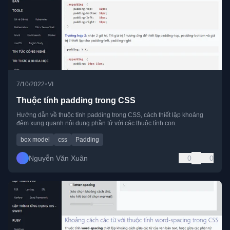
•
7/10/2022
VI
Thuộc tính padding trong CSS
Hướng dẫn về thuộc tính padding trong CSS, cách thiết lập khoảng
đệm xung quanh nội dung phần tử với các thuộc tính con.
box model
css
Padding
Nguyễn Văn Xuân
0
0