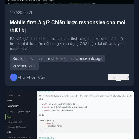
•
11/7/2026
VI
Mobile-first là gì? Chiến lược responsive cho mọi
thiết bị
Bài viết giải thích chiến lược mobile-first trong thiết kế web, cách đặt
breakpoint dựa trên nội dung và sử dụng CSS hiện đại để tạo layout
responsive.
Breakpoints
css
mobile first
responsive design
Viewport Meta
Phu Phan Van
0
0