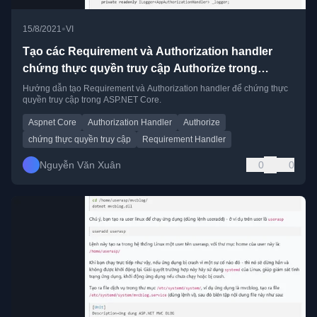
•
15/8/2021
VI
Tạo các Requirement và Authorization handler
chứng thực quyền truy cập Authorize trong
ASP.NET Core
Hướng dẫn tạo Requirement và Authorization handler để chứng thực
quyền truy cập trong ASP.NET Core.
Aspnet Core
Authorization Handler
Authorize
chứng thực quyền truy cập
Requirement Handler
Nguyễn Văn Xuân
0
0