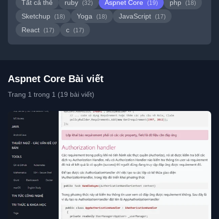
Tất cả thẻ
ruby
Aspnet Core
php
(32)
(19)
(18)
Sketchup
Yoga
JavaScript
(18)
(18)
(17)
React
c
(17)
(17)
Aspnet Core Bài viết
Trang 1 trong 1 (19 bài viết)