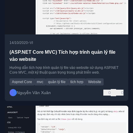
•
14/10/2020
VI
(ASP.NET Core MVC) Tích hợp trình quản lý file
vào website
Hướng dẫn tích hợp trình quản lý file vào website sử dụng ASP.NET
Core MVC, một kỹ thuật quan trọng trong phát triển web.
Aspnet Core
mvc
quản lý file
tích hợp
Website
Nguyễn Văn Xuân
0
0