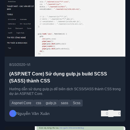
•
8/10/2020
VI
(ASP.NET Core) Sử dụng gulp.js build SCSS
(SASS) thành CSS
Hướng dẫn sử dụng gulp.js để biên dịch SCSS/SASS thành CSS trong
dự án ASP.NET Core.
Aspnet Core
css
gulp.js
sass
Scss
Nguyễn Văn Xuân
0
0