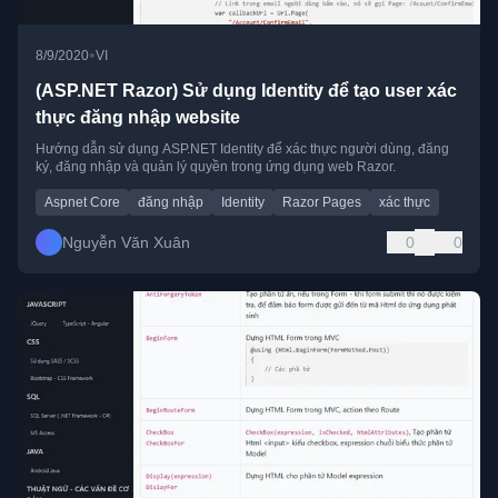
•
8/9/2020
VI
(ASP.NET Razor) Sử dụng Identity để tạo user xác
thực đăng nhập website
Hướng dẫn sử dụng ASP.NET Identity để xác thực người dùng, đăng
ký, đăng nhập và quản lý quyền trong ứng dụng web Razor.
Aspnet Core
đăng nhập
Identity
Razor Pages
xác thực
Nguyễn Văn Xuân
0
0