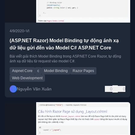
•
4/9/2020
VI
(ASP.NET Razor) Model Binding tự động ánh xạ
dữ liệu gửi đến vào Model C# ASP.NET Core
Bài viết giải thích Model Binding trong ASP.NET Core Razor, tự động
ánh xạ dữ liệu từ request vào model C#.
Aspnet Core
c
Model Binding
Razor Pages
Web Development
Nguyễn Văn Xuân
0
0