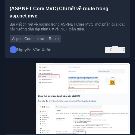
(ASP.NET Core MVC) Chi tiết về route trong
asp.net mvc
Bài viết chi tiết về routing trong ASP.NET Core MVC, một phần của loạt
bài hướng dẫn lập trình C# và .NET toàn diện.
Aspnet Core
mvc
Route
Nguyễn Văn Xuân
0
0