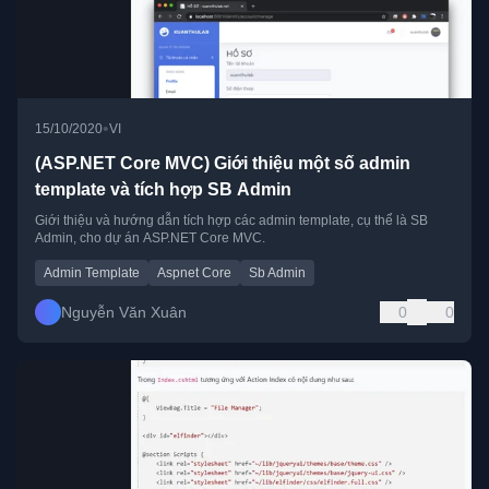
•
15/10/2020
VI
(ASP.NET Core MVC) Giới thiệu một số admin
template và tích hợp SB Admin
Giới thiệu và hướng dẫn tích hợp các admin template, cụ thể là SB
Admin, cho dự án ASP.NET Core MVC.
Admin Template
Aspnet Core
Sb Admin
Nguyễn Văn Xuân
0
0