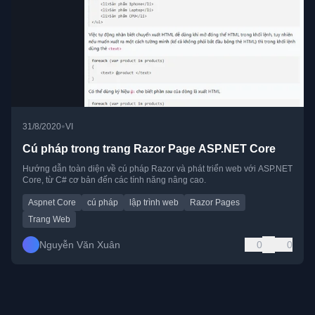
•
31/8/2020
VI
Cú pháp trong trang Razor Page ASP.NET Core
Hướng dẫn toàn diện về cú pháp Razor và phát triển web với ASP.NET
Core, từ C# cơ bản đến các tính năng nâng cao.
Aspnet Core
cú pháp
lập trình web
Razor Pages
Trang Web
Nguyễn Văn Xuân
0
0