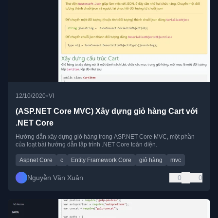
•
12/10/2020
VI
(ASP.NET Core MVC) Xây dựng giỏ hàng Cart với
.NET Core
Hướng dẫn xây dựng giỏ hàng trong ASP.NET Core MVC, một phần
của loạt bài hướng dẫn lập trình .NET Core toàn diện.
Aspnet Core
c
Entity Framework Core
giỏ hàng
mvc
Nguyễn Văn Xuân
0
0