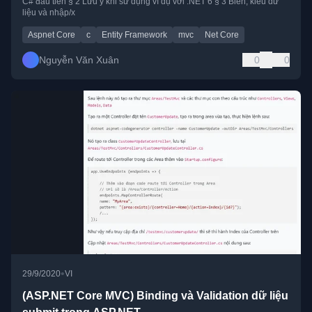
C# đầu tiên § 2 Lưu ý khi sử dụng ví dụ với .NET 6 § 3 Biến, kiểu dữ
liệu và nhập/x
Aspnet Core
c
Entity Framework
mvc
Net Core
Nguyễn Văn Xuân
0
0
•
29/9/2020
VI
(ASP.NET Core MVC) Binding và Validation dữ liệu