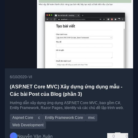
•
6/10/2020
VI
(ASP.NET Core MVC) Xây dựng ứng dụng mẫu -
Các bài Post của Blog (phần 3)
Hướng dẫn xây dựng ứng dụng ASP.NET Core MVC, bao gồm C#,
Entity Framework, Razor Pages, Identity và các chủ đề lập trình web.
Aspnet Core
c
Entity Framework Core
mvc
Web Development
Nguyễn Văn Xuân
0
0