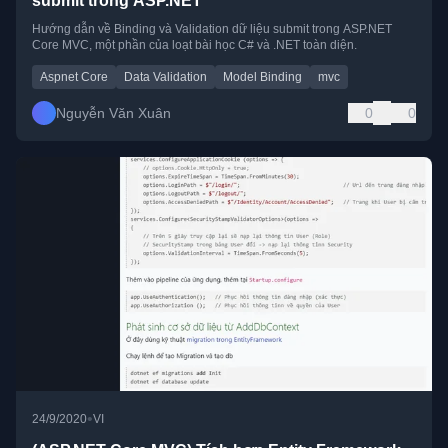
submit trong ASP.NET
Hướng dẫn về Binding và Validation dữ liệu submit trong ASP.NET
Core MVC, một phần của loạt bài học C# và .NET toàn diện.
Aspnet Core
Data Validation
Model Binding
mvc
Nguyễn Văn Xuân
0
0
•
24/9/2020
VI