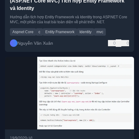
(ASP.NET Core MVC) Tích hợp Entity Framework
và Identity
Hướng dẫn tích hợp Entity Framework và Identity trong ASP.NET Core
MVC, một phần của loạt bài toàn diện về phát triển .NET.
Aspnet Core
c
Entity Framework
Identity
mvc
Nguyễn Văn Xuân
0
0
•
19/9/2020
VI