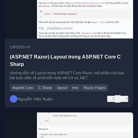
•
1/9/2020
VI
(ASP.NET Razor) Layout trong ASP.NET Core C
Sharp
Hướng dẫn về Layout trong ASP.NET Core Razor, một phần của loạt
bài toàn diện về phát triển web với C# và .NET.
Aspnet Core
C Sharp
layout
mvc
Razor Pages
Nguyễn Văn Xuân
0
0