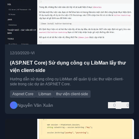
•
12/10/2020
VI
(ASP.NET Core) Sử dụng công cụ LibMan lấy thư
viện client-side
Hướng dẫn sử dụng công cụ LibMan để quản lý các thư viện client-
side trong các dự án ASP.NET Core.
Aspnet Core
Libman
thư viện client-side
Nguyễn Văn Xuân
0
0