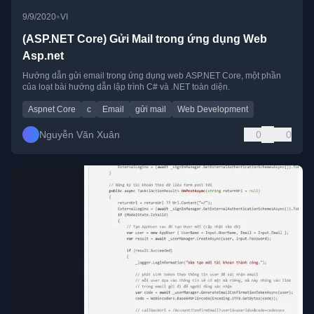
•
9/9/2020
VI
(ASP.NET Core) Gửi Mail trong ứng dụng Web
Asp.net
Hướng dẫn gửi email trong ứng dụng web ASP.NET Core, một phần
của loạt bài hướng dẫn lập trình C# và .NET toàn diện.
Aspnet Core
c
Email
gửi mail
Web Development
Nguyễn Văn Xuân
0
0