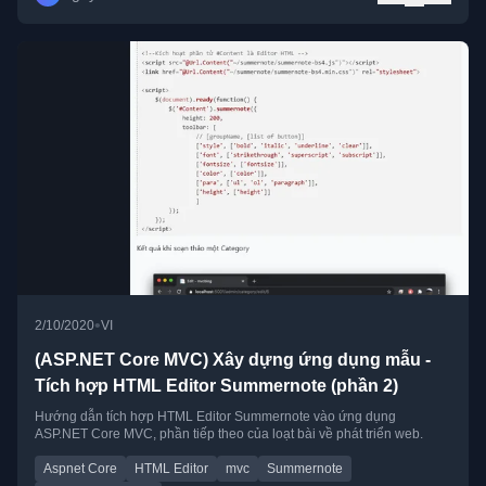
•
2/10/2020
VI
(ASP.NET Core MVC) Xây dựng ứng dụng mẫu -
Tích hợp HTML Editor Summernote (phần 2)
Hướng dẫn tích hợp HTML Editor Summernote vào ứng dụng
ASP.NET Core MVC, phần tiếp theo của loạt bài về phát triển web.
Aspnet Core
HTML Editor
mvc
Summernote