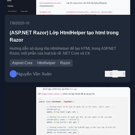
•
7/9/2020
VI
(ASP.NET Razor) Lớp HtmlHelper tạo html trong
Razor
Hướng dẫn sử dụng lớp HtmlHelper để tạo HTML trong ASP.NET
Razor, một phần của loạt bài về .NET Core và C#.
Aspnet Core
Htmlhelper
Razor
Nguyễn Văn Xuân
0
0