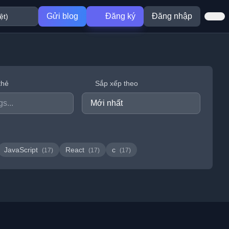
Gửi blog
Đăng ký
Đăng nhập
thẻ
Sắp xếp theo
JavaScript
React
c
(17)
(17)
(17)