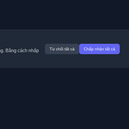
Từ chối tất cả
Chấp nhận tất cả
ung. Bằng cách nhấp
Tiện ích mở rộng
Thông tin
Chrome
Về chúng tôi
Edge
Liên hệ
(sắp ra mắt)