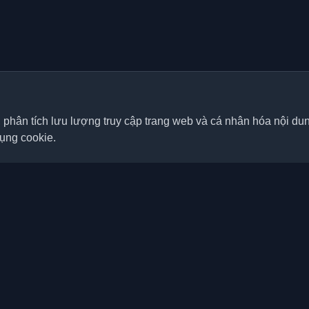
, phân tích lưu lượng truy cập trang web và cá nhân hóa nội d
dụng cookie.
Liên kết nhanh
Bài viết
á nhân tốt nhất của lập trình
p nơi trên thế giới. Cập nhật với
Blog