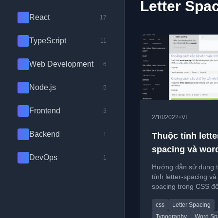
Letter Spac
React
17
TypeScript
11
Web Development
6
Node.js
5
Frontend
3
•
2/10/2022
VI
Backend
1
Thuộc tính lette
spacing và wor
DevOps
1
spacing trong 
Hướng dẫn sử dụng 
tính letter-spacing và
spacing trong CSS để
chỉnh khoảng cách g
css
Letter Spacing
ký tự và từ.
Typography
Word Sp