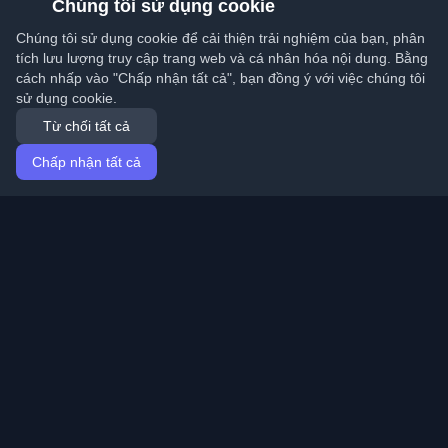
Chúng tôi sử dụng cookie
Chúng tôi sử dụng cookie để cải thiện trải nghiệm của bạn, phân
tích lưu lượng truy cập trang web và cá nhân hóa nội dung. Bằng
cách nhấp vào "Chấp nhận tất cả", bạn đồng ý với việc chúng tôi
sử dụng cookie.
Từ chối tất cả
Chấp nhận tất cả
Trang chủ
Bài viết
Vietnamese (Tiếng Việt)
Đăng nhập
Khám phá những blog cá nhân tốt nhất của lập trình
viên và bài viết từ khắp nơi trên thế giới. Cập nhật với
những xu hướng mới nhất, hướng dẫn và hiểu biết từ
cộng đồng lập trình viên.