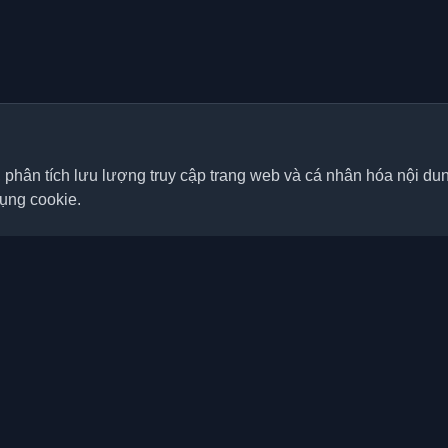
, phân tích lưu lượng truy cập trang web và cá nhân hóa nội d
dụng cookie.
Liên kết nhanh
Bài viết
á nhân tốt nhất của lập trình
p nơi trên thế giới. Cập nhật với
Blog