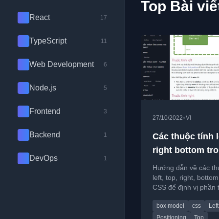
Top Bài viế
React
17
TypeScript
11
Web Development
6
Node.js
5
Frontend
3
•
27/10/2022
VI
Backend
1
Các thuộc tính l
right bottom tr
DevOps
1
CSS
Hướng dẫn về các th
left, top, right, botto
CSS để định vị phần 
gồm cú pháp và cách
box model
css
Left
dụng.
Positioning
Top