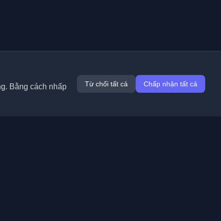
Từ chối tất cả
Chấp nhận tất cả
ung. Bằng cách nhấp
Tiện ích mở rộng
Thông tin
Chrome
Về chúng tôi
Edge
Liên hệ
(sắp ra mắt)