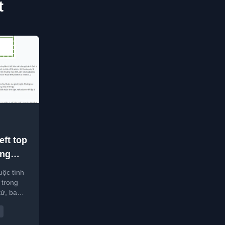
t
eft top
ong
uộc tính
m trong
tử, bao
 sử