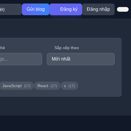
Gửi blog
Đăng ký
Đăng nhập
thẻ
Sắp xếp theo
JavaScript
React
c
(17)
(17)
(17)