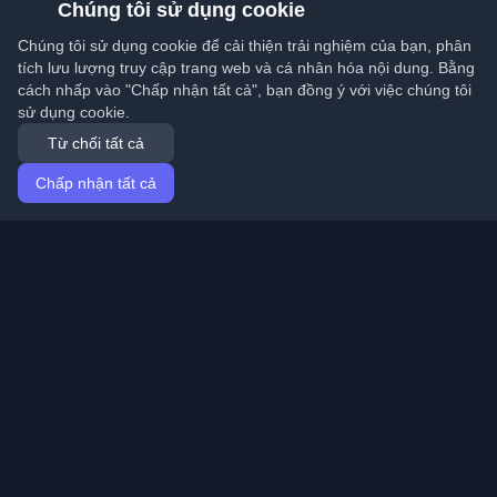
Chúng tôi sử dụng cookie
Chúng tôi sử dụng cookie để cải thiện trải nghiệm của bạn, phân
tích lưu lượng truy cập trang web và cá nhân hóa nội dung. Bằng
cách nhấp vào "Chấp nhận tất cả", bạn đồng ý với việc chúng tôi
sử dụng cookie.
Từ chối tất cả
Chấp nhận tất cả
Trang chủ
Bài viết
Vietnamese (Tiếng Việt)
Đăng nhập
Khám phá những blog cá nhân tốt nhất của lập trình
viên và bài viết từ khắp nơi trên thế giới. Cập nhật với
những xu hướng mới nhất, hướng dẫn và hiểu biết từ
cộng đồng lập trình viên.