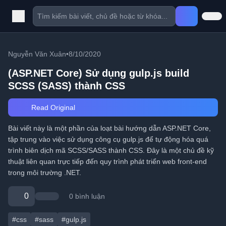
Nguyễn Văn Xuân
•
8/10/2020
(ASP.NET Core) Sử dụng gulp.js build
SCSS (SASS) thành CSS
Read Original
Bài viết này là một phần của loạt bài hướng dẫn ASP.NET Core,
tập trung vào việc sử dụng công cụ gulp.js để tự động hóa quá
trình biên dịch mã SCSS/SASS thành CSS. Đây là một chủ đề kỹ
thuật liên quan trực tiếp đến quy trình phát triển web front-end
trong môi trường .NET.
0
0 bình luận
#css
#sass
#gulp.js