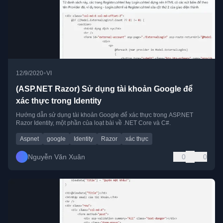
•
12/9/2020
VI
(ASP.NET Razor) Sử dụng tài khoản Google để
xác thực trong Identity
Hướng dẫn sử dụng tài khoản Google để xác thực trong ASP.NET
Razor Identity, một phần của loạt bài về .NET Core và C#.
Aspnet
google
Identity
Razor
xác thực
Nguyễn Văn Xuân
0
0