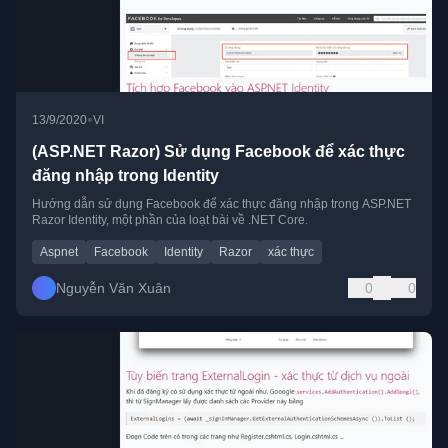
•
13/9/2020
VI
(ASP.NET Razor) Sử dụng Facebook để xác thực
đăng nhập trong Identity
Hướng dẫn sử dụng Facebook để xác thực đăng nhập trong ASP.NET
Razor Identity, một phần của loạt bài về .NET Core.
Aspnet
Facebook
Identity
Razor
xác thực
Nguyễn Văn Xuân
0
0