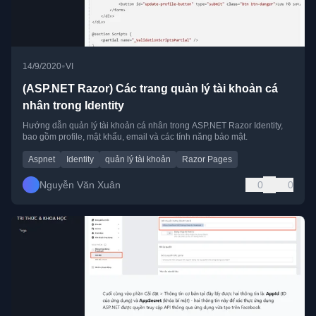
•
14/9/2020
VI
(ASP.NET Razor) Các trang quản lý tài khoản cá
nhân trong Identity
Hướng dẫn quản lý tài khoản cá nhân trong ASP.NET Razor Identity,
bao gồm profile, mật khẩu, email và các tính năng bảo mật.
Aspnet
Identity
quản lý tài khoản
Razor Pages
Nguyễn Văn Xuân
0
0