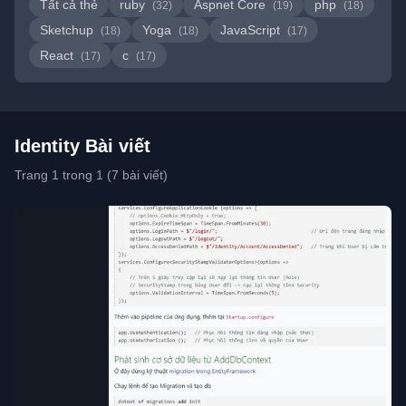
Tất cả thẻ
ruby
Aspnet Core
php
(32)
(19)
(18)
Sketchup
Yoga
JavaScript
(18)
(18)
(17)
React
c
(17)
(17)
Identity Bài viết
Trang 1 trong 1 (7 bài viết)