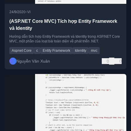
•
24/9/2020
VI
(ASP.NET Core MVC) Tích hợp Entity Framework
và Identity
Hướng dẫn tích hợp Entity Framework và Identity trong ASP.NET Core
MVC, một phần của loạt bài toàn diện về phát triển .NET.
Aspnet Core
c
Entity Framework
Identity
mvc
Nguyễn Văn Xuân
0
0