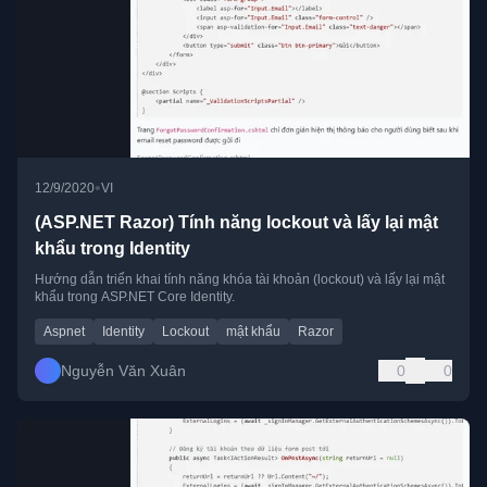
•
12/9/2020
VI
(ASP.NET Razor) Tính năng lockout và lấy lại mật
khẩu trong Identity
Hướng dẫn triển khai tính năng khóa tài khoản (lockout) và lấy lại mật
khẩu trong ASP.NET Core Identity.
Aspnet
Identity
Lockout
mật khẩu
Razor
Nguyễn Văn Xuân
0
0