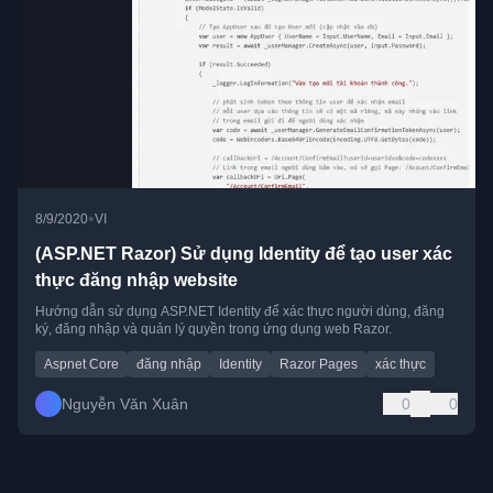
•
8/9/2020
VI
(ASP.NET Razor) Sử dụng Identity để tạo user xác
thực đăng nhập website
Hướng dẫn sử dụng ASP.NET Identity để xác thực người dùng, đăng
ký, đăng nhập và quản lý quyền trong ứng dụng web Razor.
Aspnet Core
đăng nhập
Identity
Razor Pages
xác thực
Nguyễn Văn Xuân
0
0