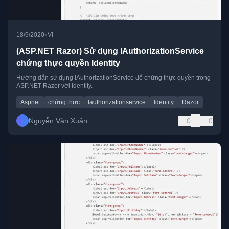
•
18/9/2020
VI
(ASP.NET Razor) Sử dụng IAuthorizationService
chứng thực quyền Identity
Hướng dẫn sử dụng IAuthorizationService để chứng thực quyền trong
ASP.NET Razor với Identity.
Aspnet
chứng thực
Iauthorizationservice
Identity
Razor
Nguyễn Văn Xuân
0
0