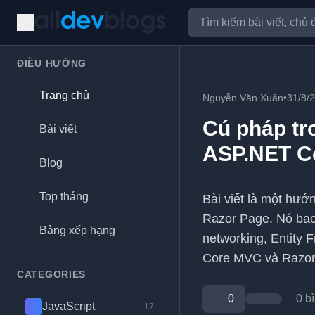
ĐIỀU HƯỚNG
Trang chủ
Nguyễn Văn Xuân
•
31/8/
Cú pháp tr
Bài viết
ASP.NET C
Blog
Top tháng
Bài viết là một hướ
Razor Page. Nó bao 
Bảng xếp hạng
networking, Entity
Core MVC và Razor 
CATEGORIES
0
0 b
JavaScript
17