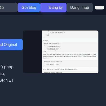
Gửi blog
Đăng ký
Đăng nhập
d Original
 cú pháp
ao,
ASP.NET