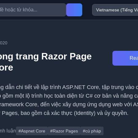
2020
ong trang Razor Page
Rea
ore
ng dẫn chi tiết về lập trình ASP.NET Core, tập trung vào
gồm một lộ trình học toàn diện từ C# cơ bản và nâng c
 Framework Core, đến việc xây dựng ứng dụng web với 
Pages, bao gồm cả xác thực (Identity) và ủy quyền.
ình luận
#Aspnet Core
#Razor Pages
#cú pháp