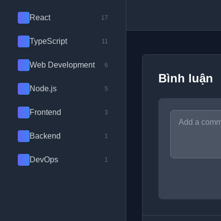
React
17
TypeScript
11
Web Development
6
Bình luận
Node.js
5
Frontend
3
Backend
1
DevOps
1