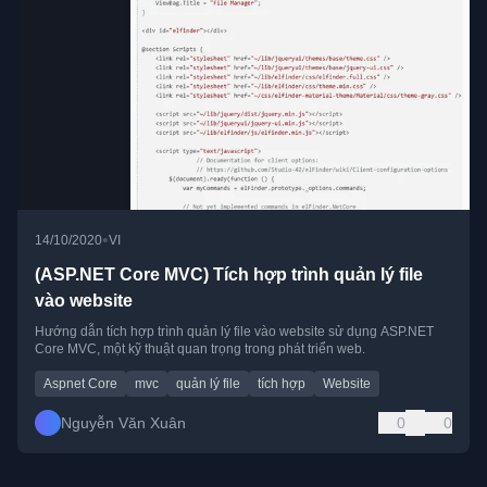
•
14/10/2020
VI
(ASP.NET Core MVC) Tích hợp trình quản lý file
vào website
Hướng dẫn tích hợp trình quản lý file vào website sử dụng ASP.NET
Core MVC, một kỹ thuật quan trọng trong phát triển web.
Aspnet Core
mvc
quản lý file
tích hợp
Website
Nguyễn Văn Xuân
0
0