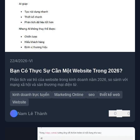
•
22/4/2026
VI
Bạn Có Thực Sự Cần Một Website Trong 2026?
Phân tích vai trò của website trong kinh doanh năm 2026, so sánh với
mạng xã hội và sàn thương mại điện tử.
kinh doanh trực tuyến
Marketing Online
seo
thiết kế web
Website
Nam Lê Thành
0
0