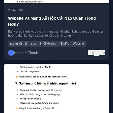
•
28/4/2026
VI
Website Và Mạng Xã Hội: Cái Nào Quan Trọng
Hơn?
Bài viết so sánh website và mạng xã hội, phân tích ưu nhược điểm và
hướng dẫn kết hợp cả hai để tối ưu kinh doanh.
mạng xã hội
seo
thiết kế web
Traffic
Website
Nam Lê Thành
0
0