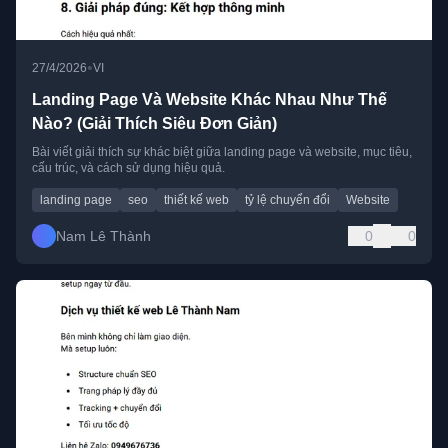
•
27/4/2026
VI
Landing Page Và Website Khác Nhau Như Thế
Nào? (Giải Thích Siêu Đơn Giản)
Bài viết giải thích sự khác biệt giữa landing page và website, mục tiêu,
cấu trúc, và cách sử dụng hiệu quả.
landing page
seo
thiết kế web
tỷ lệ chuyển đổi
Website
Nam Lê Thành
0
0