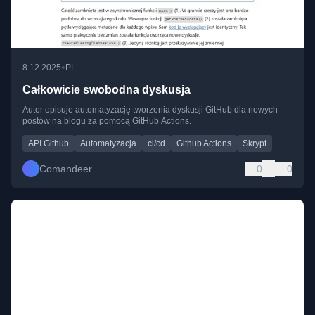
•
8.12.2025
PL
Całkowicie swobodna dyskusja
Autor opisuje automatyzację tworzenia dyskusji GitHub dla nowych
postów na blogu za pomocą GitHub Actions.
API Github
Automatyzacja
ci/cd
Github Actions
Skrypt
Comandeer
0
0