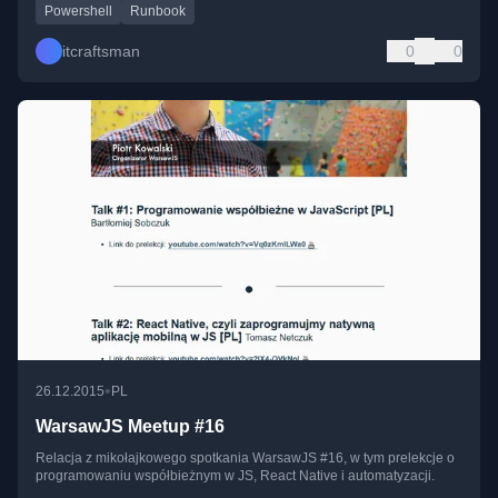
Powershell
Runbook
itcraftsman
0
0
•
26.12.2015
PL
WarsawJS Meetup #16
Relacja z mikołajkowego spotkania WarsawJS #16, w tym prelekcje o
programowaniu współbieżnym w JS, React Native i automatyzacji.