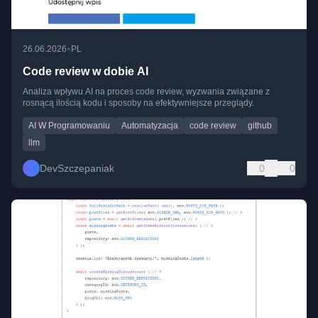
•
26.06.2026
PL
Code review w dobie AI
Analiza wpływu AI na proces code review, wyzwania związane z
rosnącą ilością kodu i sposoby na efektywniejsze przeglądy.
AI W Programowaniu
Automatyzacja
code review
github
llm
DevSzczepaniak
0
0