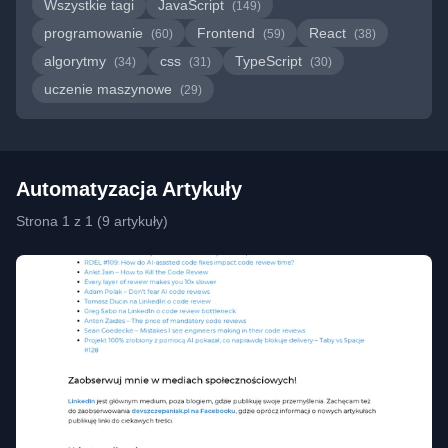
Wszystkie tagi
JavaScript
(149)
programowanie
Frontend
React
(60)
(59)
(38)
algorytmy
css
TypeScript
(34)
(31)
(30)
uczenie maszynowe
(29)
Automatyzacja Artykuły
Strona 1 z 1 (9 artykuły)