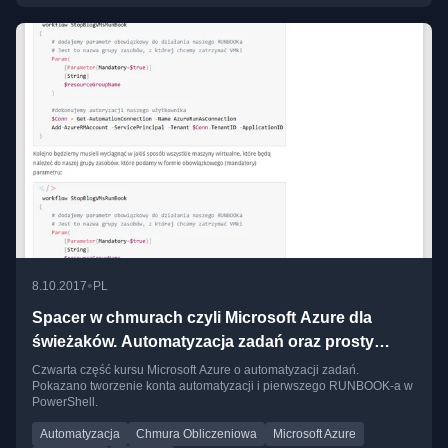
•
8.10.2017
PL
Spacer w chmurach czyli Microsoft Azure dla
świeżaków. Automatyzacja zadań oraz prosty
RUNBOOK cz.4
Czwarta część kursu Microsoft Azure o automatyzacji zadań.
Pokazano tworzenie konta automatyzacji i pierwszego RUNBOOK-a w
PowerShell.
Automatyzacja
Chmura Obliczeniowa
Microsoft Azure