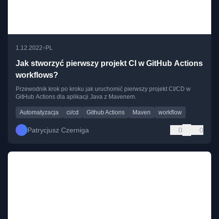
•
1.12.2022
PL
Jak stworzyć pierwszy projekt CI w GitHub Actions
workflows?
Przewodnik krok po kroku jak uruchomić pierwszy projekt CI/CD w
GitHub Actions dla aplikacji Java z Mavenem.
Automatyzacja
ci/cd
Github Actions
Maven
workflow
Patrycjusz Czerniga
0
0