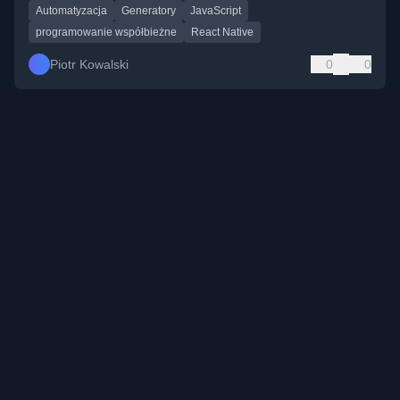
Automatyzacja
Generatory
JavaScript
programowanie współbieżne
React Native
Piotr Kowalski
0
0