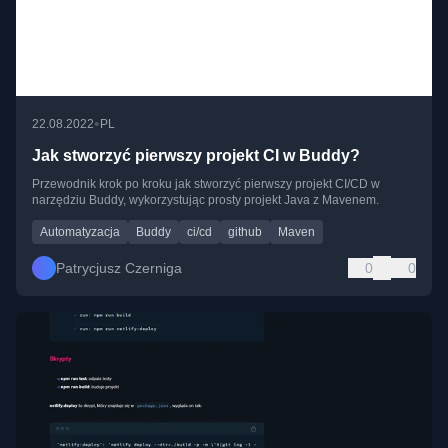
•
22.08.2022
PL
Jak stworzyć pierwszy projekt CI w Buddy?
Przewodnik krok po kroku jak stworzyć pierwszy projekt CI/CD w
narzędziu Buddy, wykorzystując prosty projekt Java z Mavenem.
Automatyzacja
Buddy
ci/cd
github
Maven
Patrycjusz Czerniga
0
0