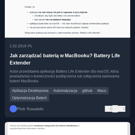
•
1.02.2019
PL
Jak zarządzać baterią w MacBooku? Battery Life
Extender
Autor przedstawia aplikację Battery Life Extender dla macOS, która
powiadamia o konieczności podłączenia lub odłączenia ładowania
baterii MacBooka.
Aplikacja Desktopowa
Automatyzacja
github
Maco
Optymalizacja Baterii
Piotr Kowalski
0
0