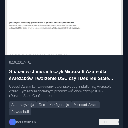
•
9.10.2017
PL
Spacer w chmurach czyli Microsoft Azure dla
świeżaków. Tworzenie DSC czyli Desired State
Configuration cz.5
Cześć! Dzisiaj kontynuujemy dalej przygodę z platformą Microsoft
Azure. Tym razem chciałbym przedstawić Wam czym jest DSC
(Desired State Configuration
Automatyzacja
Dsc
Konfiguracja
Microsoft Azure
Powershell
itcraftsman
0
0