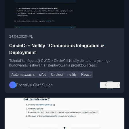
•
24.04.2020
PL
CircleCi + Netlify - Continuous Integration &
Deployment
Tutorial konfiguracji CI/CD z CircleCI i Netlify do automatycznego
budowania, testowania i deployowania projektów React.
Automatyzacja
ci/cd
Circleci
netlify
React
Frontlive Olaf Sulich
0
0