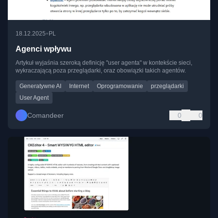
•
18.12.2025
PL
Agenci wpływu
Artykuł wyjaśnia szeroką definicję "user agenta" w kontekście sieci,
wykraczającą poza przeglądarki, oraz obowiązki takich agentów.
Generatywne AI
Internet
Oprogramowanie
przeglądarki
User Agent
Comandeer
0
0