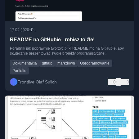
•
17.04.2020
PL
README na GitHubie - robisz to źle!
Poradnik jak poprawnie tworzyć pliki README.md na GitHubie, aby
skutecznie prezentować swoje projekty programistyczne.
Dokumentacja
github
markdown
Oprogramowanie
Portfolio
Frontlive Olaf Sulich
0
0