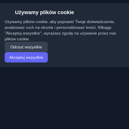
Używamy plików cookie
Używamy plików cookie, aby poprawić Twoje doświadczenie,
analizować ruch na stronie i personalizować treści. Klikając
"Akceptuj wszystkie", wyrażasz zgodę na używanie przez nas
plików cookie.
Odrzuć wszystkie
Akceptuj wszystkie
Strona główna
Artykuły
Polish (Polski)
Logowanie
Odkryj najlepsze osobiste blogi deweloperskie i artykuły
z całego świata. Bądź na bieżąco z najnowszymi