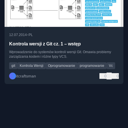
•
12.07.2014
PL
Kontrola wersji z Git cz. 1 – wstęp
Wprowadzenie do systemów kontroli wersji Git. Omawia problemy
zarządzania kodem i różne typy VCS.
git
Kontrola Wersji
Oprogramowanie
programowanie
Vc
itcraftsman
0
0