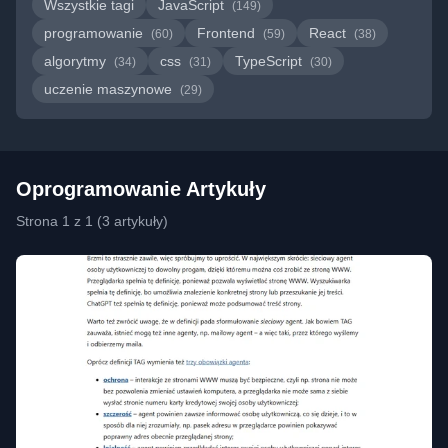
Wszystkie tagi
JavaScript
(149)
programowanie
Frontend
React
(60)
(59)
(38)
algorytmy
css
TypeScript
(34)
(31)
(30)
uczenie maszynowe
(29)
Oprogramowanie Artykuły
Strona 1 z 1 (3 artykuły)