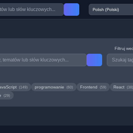
Filtruj we
avaScript
programowanie
Frontend
React
(149)
(60)
(59)
(38
we
(29)