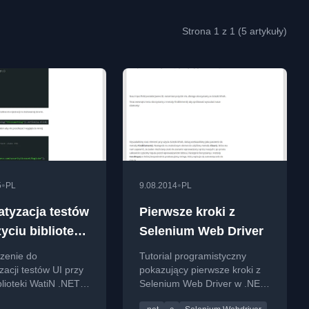
Strona 1 z 1 (5 artykuły)
•
•
5
PL
9.08.2014
PL
tyzacja testów
Pierwsze kroki z
yciu biblioteki
Selenium Web Driver
.NET
zenie do
Tutorial programistyczny
acji testów UI przy
pokazujący pierwsze kroki z
blioteki WatiN .NET z
Selenium Web Driver w .NET
nym przykładem
do automatyzacji testów