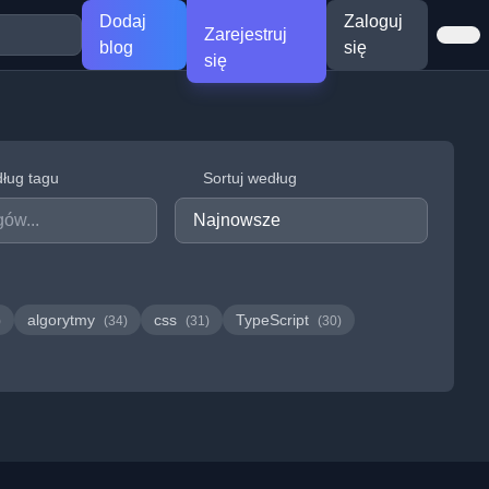
Dodaj
Zaloguj
Zarejestruj
blog
się
się
dług tagu
Sortuj według
algorytmy
css
TypeScript
)
(34)
(31)
(30)