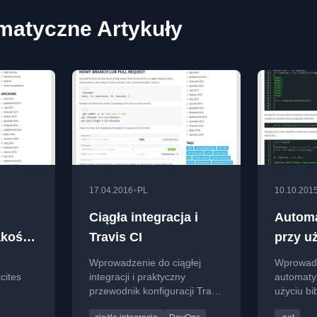
matyczne Artykuły
•
17.04.2016
PL
10.10.201
Ciągła integracja i
Automa
akości
Travis CI
przy uż
a
WatiN 
Wprowadzenie do ciągłej
Wprowad
cites
integracji i praktyczny
automatyz
przewodnik konfiguracji Travis
użyciu bi
CI dla projektów
praktycz