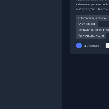
użyciu Seleniu
- darmowym narzędz
automatyzacji testów
interfejsu użytkownik
automatyzacja testów
aplikacji webowych.
Selenium IDE
Testowanie Aplikacji 
Testy Automatyczne
itcraftsman