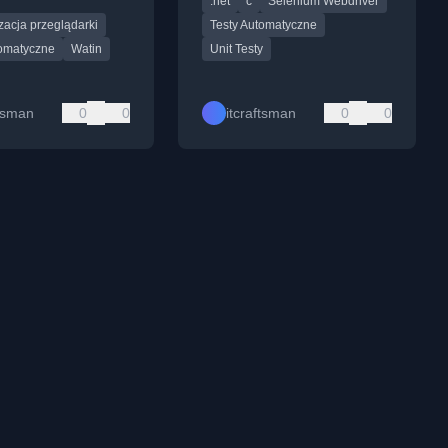
.net
c
Selenium Webdriver
ji użytkownika.
interfejsu użytkownika.
acja przeglądarki
Testy Automatyczne
tomatyczne
Watin
Unit Testy
ftsman
0
0
itcraftsman
0
0