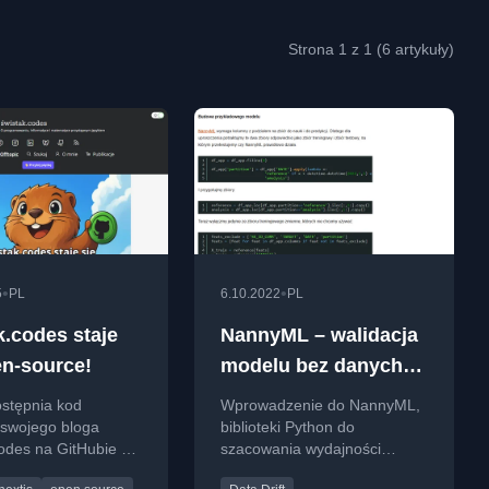
Strona 1 z 1 (6 artykuły)
•
•
5
PL
6.10.2022
PL
k.codes staje
NannyML – walidacja
en‑source!
modelu bez danych
rzeczywistych
ostępnia kod
Wprowadzenie do NannyML,
(ground truth)!
 swojego bloga
biblioteki Python do
codes na GitHubie na
szacowania wydajności
IT, z okazji rocznic
modeli ML bez dostępu do