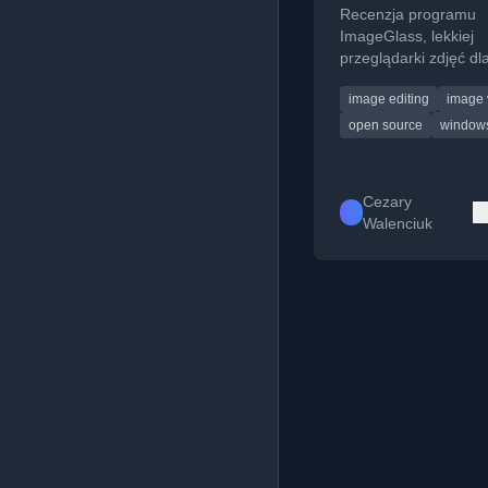
przeglądanie zd
Recenzja programu
ImageGlass, lekkiej
przeglądarki zdjęć dl
Windows, omawiająca
image editing
image 
zalety i wady.
open source
window
Cezary
Walenciuk