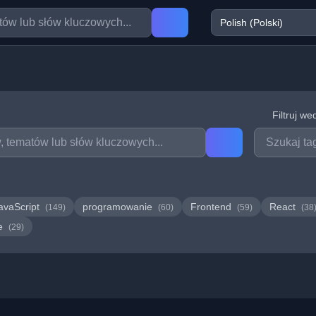
Filtruj we
avaScript
programowanie
Frontend
React
(149)
(60)
(59)
(38
we
(29)