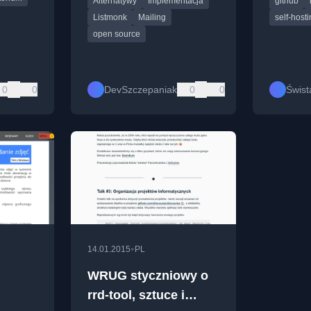
Alternatywy
Implementacja
github
prowadzenia newslettera,
projektu.
omawiając przyczyny i
Listmonk
Mailing
self-host
wyzwania.
open source
0
0
DevSzczepaniak
0
0
Świst
•
14.01.2015
PL
WRUG styczniowy o
rrd-tool, sztuce i