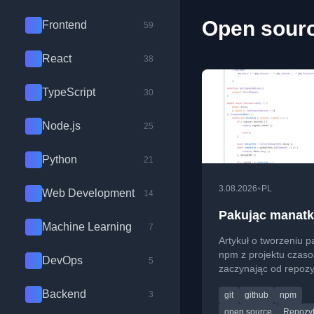
Open sourc
Frontend
59
React
38
TypeScript
30
Node.js
25
Python
21
•
3.08.2026
PL
Web Development
14
Pakując manatk
Machine Learning
7
Artykuł o tworzeniu p
npm z projektu czaso
DevOps
5
zaczynając od repoz
na GitHubie.
Backend
3
git
github
npm
open source
Repozy