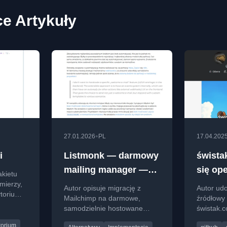
e Artykuły
•
27.01.2026
PL
17.04.202
i
Listmonk — darmowy
śwista
mailing manager —
się op
akietu
studium przypadku i
mierzy,
Autor opisuje migrację z
Autor ud
ytorium
implementacja
Mailchimp na darmowe,
źródłowy
samodzielnie hostowane
świstak.
narzędzie listmonk do
licencji M
torium