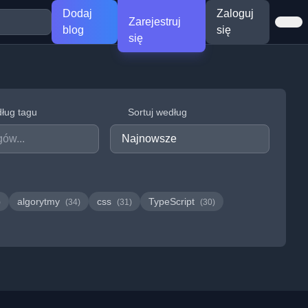
Dodaj
Zaloguj
Zarejestruj
blog
się
się
dług tagu
Sortuj według
algorytmy
css
TypeScript
)
(34)
(31)
(30)