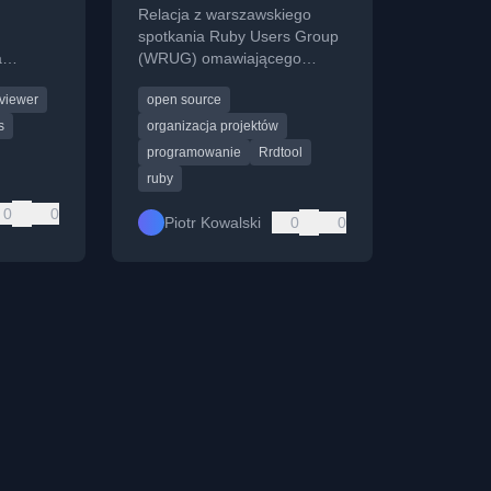
jęć
organizowaniu
Relacja z warszawskiego
projektów
spotkania Ruby Users Group
a
(WRUG) omawiającego
 jej
RRDTool, sztukę w
viewer
open source
programowaniu oraz
organizację projektów IT.
s
organizacja projektów
programowanie
Rrdtool
ruby
0
0
Piotr Kowalski
0
0