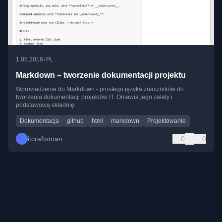
•
1.05.2016
PL
Markdown – tworzenie dokumentacji projektu
Wprowadzenie do Markdown - prostego języka znaczników do
tworzenia dokumentacji projektów IT. Omawia jego zalety i
podstawową składnię.
Dokumentacja
github
html
markdown
Projektowanie
itcraftsman
0
0