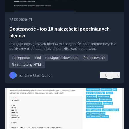
•
25.09.2020
PL
Dostępność - top 10 najczęściej popełnianych
błędów
Przegląd najczęstszych błędów w dostępności stron internetowych z
praktycznymi poradami jak je identyfikować i naprawiać.
dostępność
html
nawigacja klawiaturą
Projektowanie
Semantyczny HTML
Frontlive Olaf Sulich
0
0