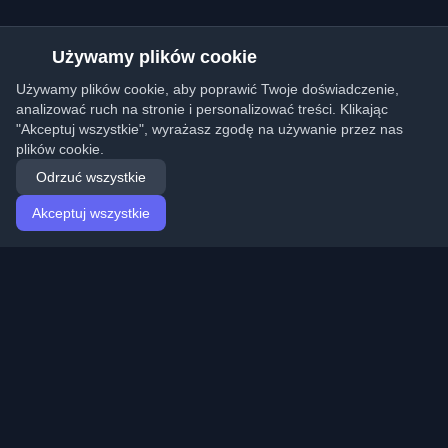
Używamy plików cookie
Używamy plików cookie, aby poprawić Twoje doświadczenie,
analizować ruch na stronie i personalizować treści. Klikając
"Akceptuj wszystkie", wyrażasz zgodę na używanie przez nas
plików cookie.
Odrzuć wszystkie
Akceptuj wszystkie
Strona główna
Artykuły
Polish (Polski)
Logowanie
Odkryj najlepsze osobiste blogi deweloperskie i artykuły
z całego świata. Bądź na bieżąco z najnowszymi