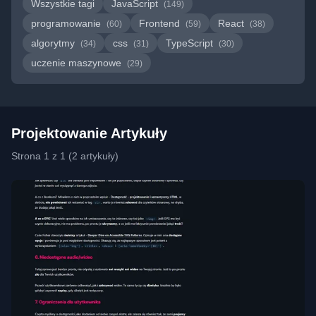
Wszystkie tagi
JavaScript
(149)
programowanie
Frontend
React
(60)
(59)
(38)
algorytmy
css
TypeScript
(34)
(31)
(30)
uczenie maszynowe
(29)
Projektowanie Artykuły
Strona 1 z 1 (2 artykuły)