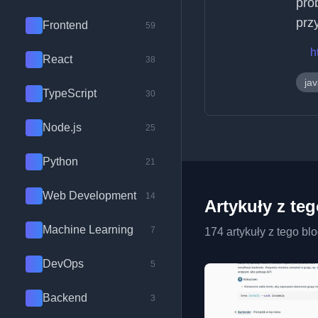
pro
prz
Frontend
59
h
React
38
jav
TypeScript
30
Node.js
25
Python
21
Web Development
14
Artykuły z te
Machine Learning
7
174 artykuły z tego bl
DevOps
5
Backend
3