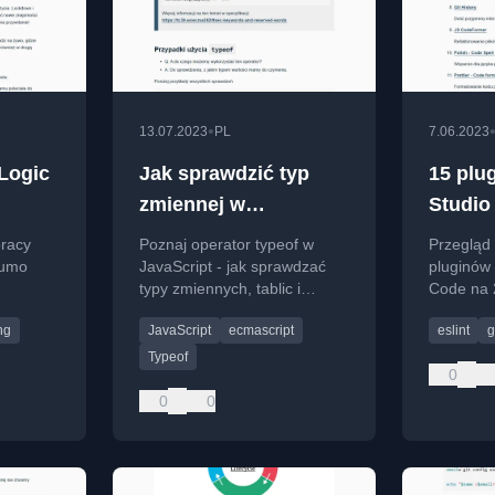
•
13.07.2023
PL
7.06.2023
Logic
Jak sprawdzić typ
15 plu
zmiennej w
Studio
JavaScript? Operator
pracy
Poznaj operator typeof w
Przegląd
typeof
Sumo
JavaScript - jak sprawdzać
pluginów 
typy zmiennych, tablic i
Code na 
cy w
obiektów zgodnie z
usprawni
ng
JavaScript
ecmascript
eslint
g
najnowszą specyfikacją
programis
ECMAScript.
Typeof
0
0
0