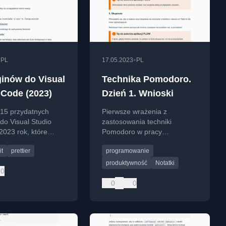
•
•
PL
17.05.2023
PL
ginów do Visual
Technika Pomodoro.
 Code (2023)
Dzień 1. Wnioski
 15 przydatnych
Pierwsze wrażenia z
do Visual Studio
zastosowania techniki
2023 rok, które
Pomodoro w pracy
ają codzienną pracę
programisty - wnioski z dnia
it
prettier
programowanie
ty.
testowania tej metody
zarządzania czasem.
produktywność
Notatki
0
0
0