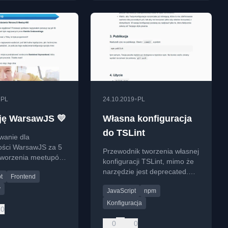
•
•
PL
24.10.2019
PL
ję WarsawJS 💛
Własna konfiguracja
do TSLint
wanie dla
ości WarsawJS za 5
Przewodnik tworzenia własnej
łtworzenia meetupów,
konfiguracji TSLint, mimo że
w i konferencji dla
narzędzie jest deprecated.
t
Frontend
tów JavaScript.
Instrukcje krok po kroku.
y
JavaScript
npm
Konfiguracja
0
0
0