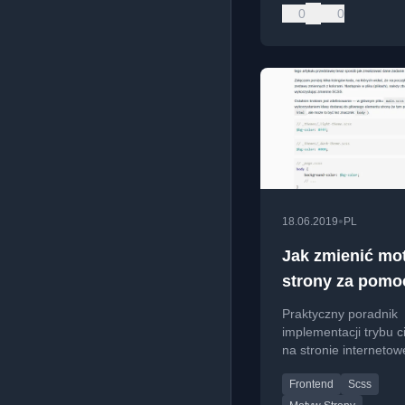
0
0
•
18.06.2019
PL
Jak zmienić mo
strony za pomo
SCSS na przykł
Praktyczny poradnik
trybu ciemnego
implementacji trybu 
na stronie internetow
wykorzystaniem SCS
Frontend
Scss
zmiennych CSS i Java