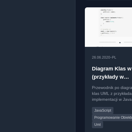
•
26.06.2020
PL
Diagram Klas 
(przykłady w
JavaScript)
Przewodnik po diag
klas UML z przykład
implementacji w Java
obejmujący asocjację
JavaScript
dziedziczenie, realiza
zależności.
Programowanie Obiek
Uml