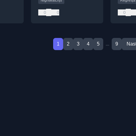
Nightwatchjs
Regresja
0
0
0
1
2
3
4
5
...
9
Nas