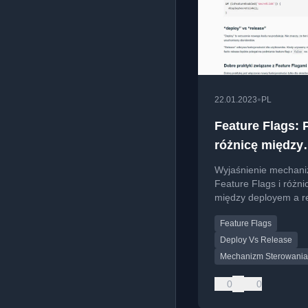
•
22.01.2023
PL
Feature Flags: 
różnicę między
deployem a rel
Wyjaśnienie mechan
Feature Flags i różni
między deployem a r
w rozwoju oprogramo
Feature Flags
Deploy Vs Release
Mechanizm Sterowania
0
0