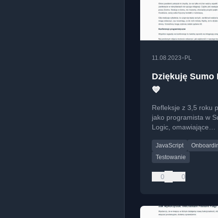
•
11.08.2023
PL
Dziękuję Sumo 
💙
Refleksje z 3,5 roku 
jako programista w 
Logic, omawiające
doświadczenia z pra
JavaScript
Onboardi
międzynarodowym
środowisku i rozwoju
Testowanie
zawodowego.
0
0