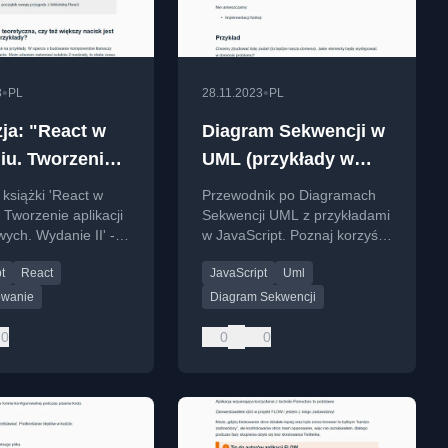
•
•
3
PL
28.11.2023
PL
ja: "React w
Diagram Sekwencji w
niu. Tworzenie
UML (przykłady w
ji
JavaScript)
książki 'React w
Przewodnik po Diagramach
etowych.
. Tworzenie aplikacji
Sekwencji UML z przykładami
wych. Wydanie II' -
w JavaScript. Poznaj korzyści,
e II"
e zawartości,
notację i praktyczne
t
React
JavaScript
Uml
 i przydatności dla
zastosowania w
stów React.
projektowaniu
owanie
Diagram Sekwencji
oprogramowania.
0
0
0