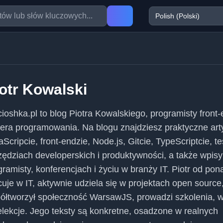
otr Kowalski
cioshka.pl to blog Piotra Kowalskiego, programisty front-
nera programowania. Na blogu znajdziesz praktyczne art
Scripcie, front-endzie, Node.js, Gitcie, TypeScriptcie, te
zędziach developerskich i produktywności, a także wpisy
gramisty, konferencjach i życiu w branży IT. Piotr od pon
cuje w IT, aktywnie udziela się w projektach open source
ółtworzył społeczność WarsawJS, prowadzi szkolenia, 
relekcje. Jego teksty są konkretne, osadzone w realnych