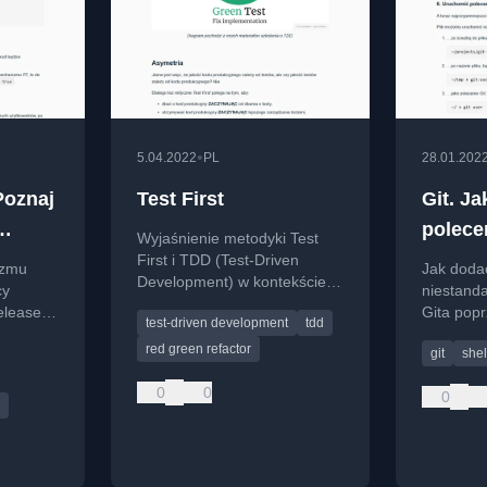
•
5.04.2022
PL
28.01.202
Poznaj
Test First
Git. J
polece
Wyjaśnienie metodyki Test
easem
First i TDD (Test-Driven
izmu
Jak doda
Development) w kontekście
cy
niestand
pisania testów przed kodem
eleasem
Gita popr
test-driven development
tdd
produkcyjnym.
wania.
skryptów 
red green refactor
git
shel
konfigur
0
0
0