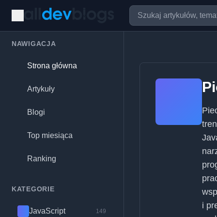
NAWIGACJA
Strona główna
Pi
Artykuły
Pie
Blogi
tre
Top miesiąca
Java
nar
Ranking
pro
pra
KATEGORIE
wsp
i p
JavaScript
149