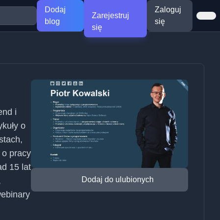
Dodaj
Zaloguj
Zarejestruj
blog
się
się
end i
ykuły o
stach,
 o pracy
ad 15 lat
Dodaj do ulubionych
,
webinary