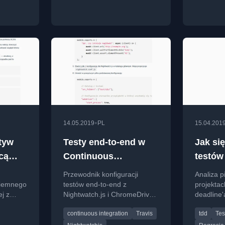
•
14.05.2019
PL
15.04.201
tyw
Testy end-to-end w
Jak si
cą
Continuous
testów
adzie
Integration
kiedy j
Przewodnik konfiguracji
Analiza p
?
zdefin
ciemnego
testów end-to-end z
projekta
ej z
Nightwatch.js i ChromeDriver
deadline'
deadli
S,
w środowisku Continuous
doświadc
continuous integration
Travis
tdd
Tes
Script.
Integration na Travisie w
w utrzyma
2019 roku.