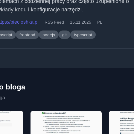
blemach z codziennej pracy oraz często uzupełnione o
ykłady kodu i konfiguracje narzędzi.
ttps://piecioshka.pl
RSS Feed
15.11.2025
PL
ascript
frontend
nodejs
git
typescript
go bloga
oga