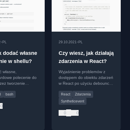
•
•
2
PL
29.10.2021
PL
ak dodać własne
Czy wiesz, jak działają
nie w shellu?
zdarzenia w React?
ć własne,
Wyjaśnienie problemów z
ardowe polecenie do
dostępem do obiektu zdarzeń
zez tworzenie
w React po użyciu debounce i
powłoki i
setTimeout, oraz jak
l
bash
React
Zdarzenia
ację zmiennej PATH.
rozwiązać je za pomocą
metody persist().
Syntheticevent
0
0
0