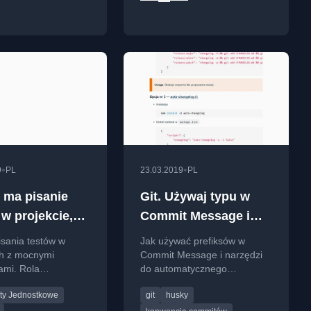
•
•
9
PL
23.03.2019
PL
ę ma pisanie
Git. Używaj typu w
 w projekcie,
Commit Message i
est
zbuduj idealny
isania testów w
Jak używać prefiksów w
iowany mocny
changelog
ch z mocnymi
Commit Message i narzędzi
ami. Rola
do automatycznego
ne?
zenia zespołu i TDD
generowania changeloga
ty Jednostkowe
git
husky
niu jakości kodu.
zgodnie z konwencją
Conventional Commits.