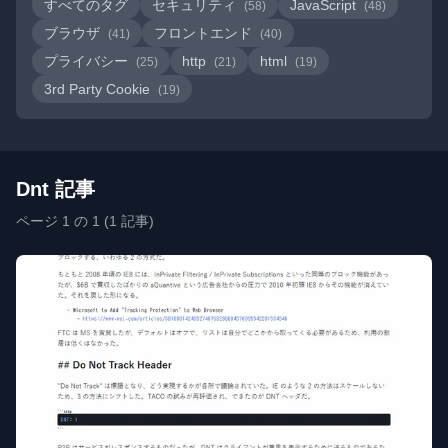
すべてのタグ
セキュリティ
JavaScript
(58)
(48)
ブラウザ
フロントエンド
(41)
(40)
プライバシー
http
html
(25)
(21)
(19)
3rd Party Cookie
(19)
Dnt 記事
ページ 1 の 1 (1 記事)