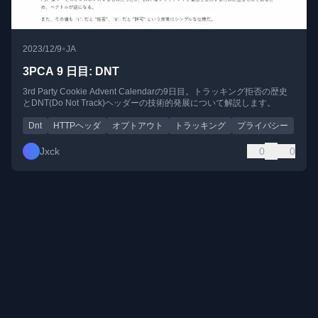
•
2023/12/9
JA
3PCA 9 日目: DNT
3rd Party Cookie Advent Calendarの9日目。トラッキング拒否の歴史
とDNT(Do Not Track)ヘッダーの技術的発展について解説します。
Dnt
HTTPヘッダ
オプトアウト
トラッキング
プライバシー
Jxck
0
0