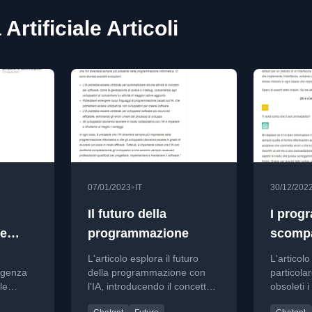
 Artificiale Articoli
•
07/01/2023
IT
30/12/202
Il futuro della
I prog
le
programmazione
scomp
Street
L'articolo esplora il futuro
L'articolo
za
ligenza
della programmazione con
particola
le
l'IA, introducendo il concetto
obsoleti 
all
di AIP (Artificial Intelligence
analizzan