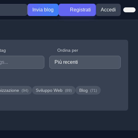
Invia blog
Registrati
Accedi
 tag
Ordina per
mizzazione
Sviluppo Web
Blog
(94)
(89)
(71)