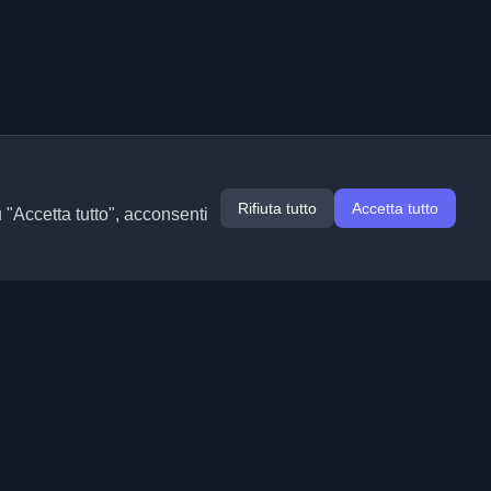
Rifiuta tutto
Accetta tutto
u "Accetta tutto", acconsenti
Estensioni
Informazioni
Chrome
Chi siamo