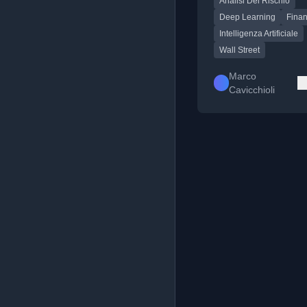
Analisi Del Rischio
Street per ottimizzare
operazioni e analisi.
Deep Learning
Fina
Intelligenza Artificiale
Wall Street
Marco
Cavicchioli