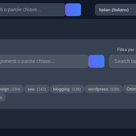
Filtra per
esign
seo
blogging
wordpress
Otti
(184)
(142)
(126)
(106)
0)