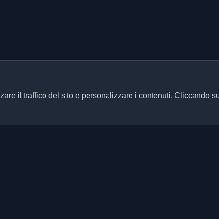
zare il traffico del sito e personalizzare i contenuti. Cliccando s
Link rapidi
Articoli
ersonali di sviluppatori e articoli