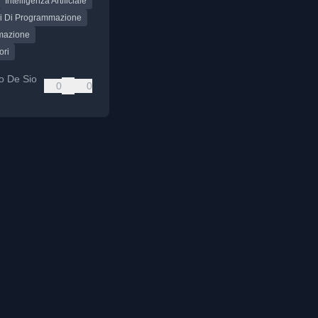
Intelligenza Artificiale
attraverso
sta simulata.
i Di Programmazione
mazione
ori
o De Sio
0
0