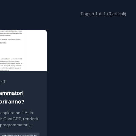
Pagina 1 di 1 (3 articoli)
•
2
IT
rammatori
ariranno?
 esplora se l'IA, in
re ChatGPT, renderà
i programmatori,
do le sue capacità