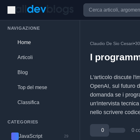
NAVIGAZIONE
Home
Claudio De Sio Cesari
•
30
I programm
Articoli
Blog
L'articolo discute l'
OpenAI, sul futuro d
Top del mese
domanda se i progra
Classifica
un'intervista tecnic
nello scrivere codi
CATEGORIES
0
0 c
JavaScript
29