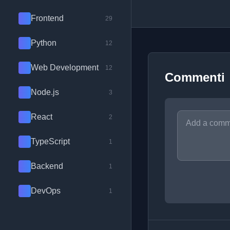
Frontend
29
Python
12
Web Development
12
Commenti
Node.js
3
React
2
TypeScript
1
Backend
1
DevOps
1