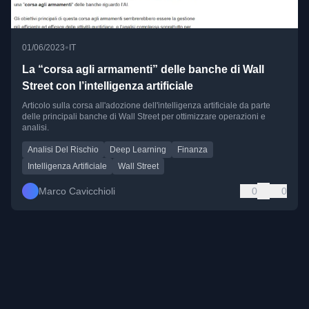
•
01/06/2023
IT
La “corsa agli armamenti” delle banche di Wall
Street con l’intelligenza artificiale
Articolo sulla corsa all'adozione dell'intelligenza artificiale da parte
delle principali banche di Wall Street per ottimizzare operazioni e
analisi.
Analisi Del Rischio
Deep Learning
Finanza
Intelligenza Artificiale
Wall Street
Marco Cavicchioli
0
0