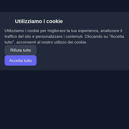
Utilizziamo i cookie
Utilizziamo i cookie per migliorare la tua esperienza, analizzare il
traffico del sito e personalizzare i contenuti. Cliccando su "Accetta
tutto", acconsenti al nostro utilizzo dei cookie.
Rifiuta tutto
Accetta tutto
Home
Articoli
Italian (Italiano)
Accesso
Scopri i migliori blog personali di sviluppatori e articoli
da tutto il mondo. Rimani aggiornato con le ultime