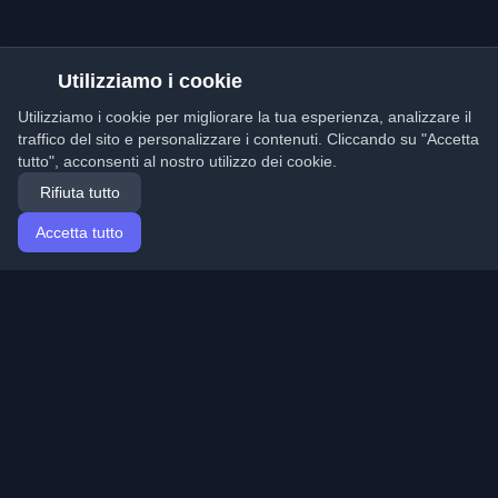
Utilizziamo i cookie
Utilizziamo i cookie per migliorare la tua esperienza, analizzare il
traffico del sito e personalizzare i contenuti. Cliccando su "Accetta
tutto", acconsenti al nostro utilizzo dei cookie.
Rifiuta tutto
Accetta tutto
Home
Articoli
Italian (Italiano)
Accesso
Scopri i migliori blog personali di sviluppatori e articoli
da tutto il mondo. Rimani aggiornato con le ultime