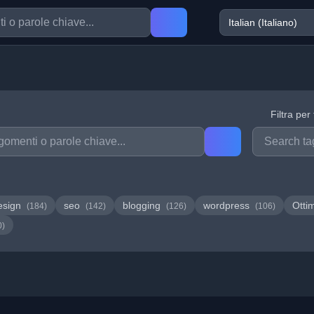
Filtra per
esign
seo
blogging
wordpress
Otti
(184)
(142)
(126)
(106)
0)