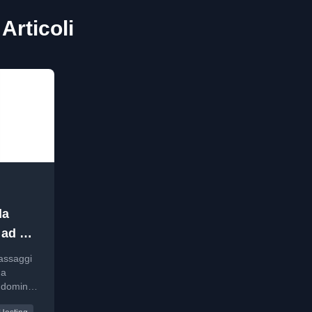
Articoli
da
 ad un
o
passaggi
da
 dominio
ndo