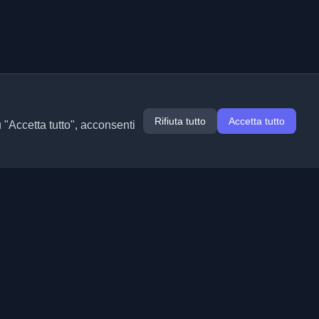
Rifiuta tutto
Accetta tutto
u "Accetta tutto", acconsenti
Estensioni
Informazioni
Chrome
Chi siamo
Edge
Contatto
(in arrivo)