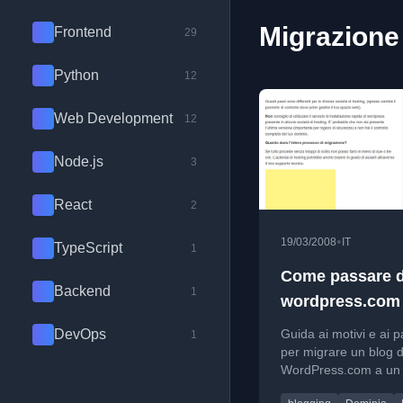
Migrazione 
Frontend
29
Python
12
Web Development
12
Node.js
3
React
2
•
19/03/2008
IT
TypeScript
1
Come passare 
Backend
1
wordpress.com
proprio domini
DevOps
Guida ai motivi e ai 
1
per migrare un blog 
WordPress.com a un
personale, evidenzia