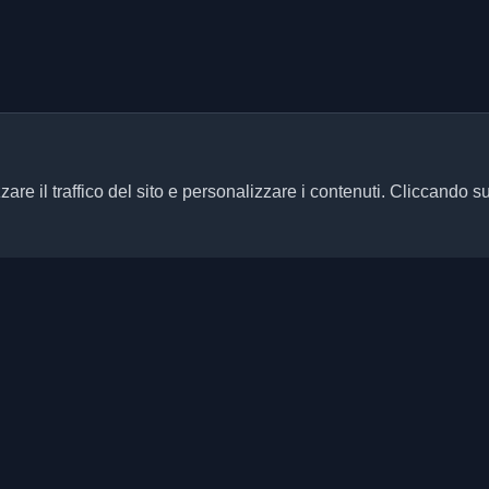
zare il traffico del sito e personalizzare i contenuti. Cliccando s
Link rapidi
Articoli
ersonali di sviluppatori e articoli
ani aggiornato con le ultime
Blog