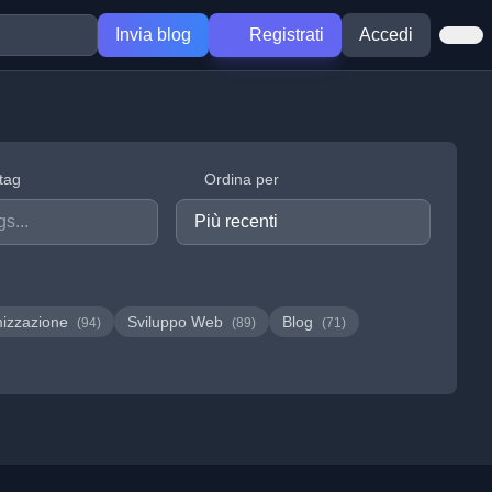
Invia blog
Registrati
Accedi
 tag
Ordina per
mizzazione
Sviluppo Web
Blog
(94)
(89)
(71)