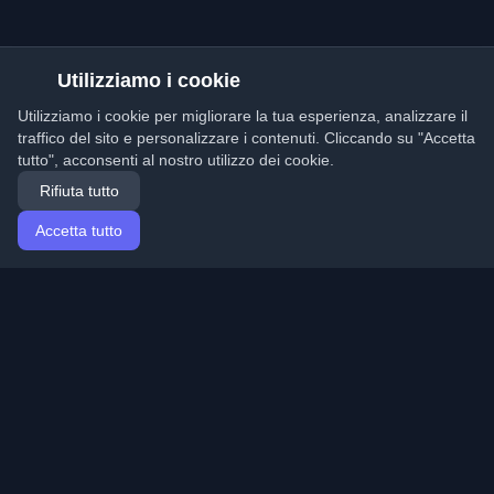
Utilizziamo i cookie
Utilizziamo i cookie per migliorare la tua esperienza, analizzare il
traffico del sito e personalizzare i contenuti. Cliccando su "Accetta
tutto", acconsenti al nostro utilizzo dei cookie.
Rifiuta tutto
Accetta tutto
Home
Articoli
Italian (Italiano)
Accesso
Scopri i migliori blog personali di sviluppatori e articoli
da tutto il mondo. Rimani aggiornato con le ultime