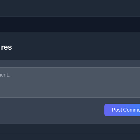
res
Post Comme