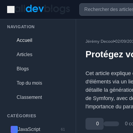
NAVIGATION
Accueil
Jérémy Decool
•
02/09/20
Protégez v
Articles
Blogs
Cet article expliqu
d'éléments via un l
Top du mois
détaille la générati
Classement
de Symfony, avec de
l'importance du par
CATÉGORIES
0
0 c
JavaScript
61