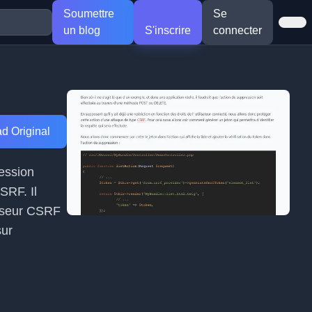
Soumettre
Se
un blog
S'inscrire
connecter
d Original
ression
SRF. Il
nisseur CSRF
sur