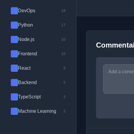
DevOps
18
Python
17
Node.js
10
Commentai
Frontend
10
React
5
Backend
5
TypeScript
3
Machine Learning
3