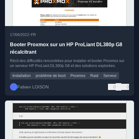
•
17/06/2022
FR
Booter Proxmox sur un HP ProLiant DL380p G8
récalcitrant
Récit des difficultés rencontrées pour installer et booter Proxmox sur
un serveur HP ProLiant DL380p G8 et des solutions explorées.
Installation
problème de boot
Proxmox
Raid
Serveur
Fabien LOISON
0
0