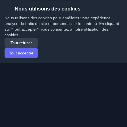
Nous utilisons des cookies
Nous utilisons des cookies pour améliorer votre expérience,
analyser le trafic du site et personnaliser le contenu. En cliquant
sur "Tout accepter", vous consentez à notre utilisation des
cookies.
Tout refuser
Tout accepter
Accueil
Articles
French (Français)
Connexion
Découvrez les meilleurs blogs personnels de
développeurs et articles du monde entier. Restez à jour
avec les dernières tendances, tutoriels et insights de la