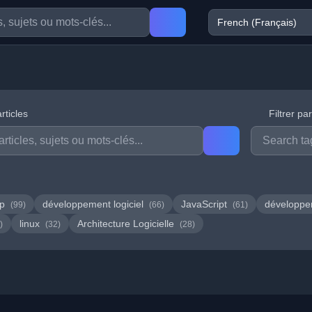
rticles
Filtrer pa
hp
développement logiciel
JavaScript
développ
(99)
(66)
(61)
linux
Architecture Logicielle
)
(32)
(28)