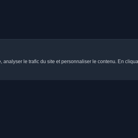
analyser le trafic du site et personnaliser le contenu. En cliqua
Liens rapides
Articles
rs blogs personnels de