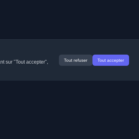
Tout refuser
Tout accepter
nt sur "Tout accepter",
Extensions
Informations
Chrome
À propos de nous