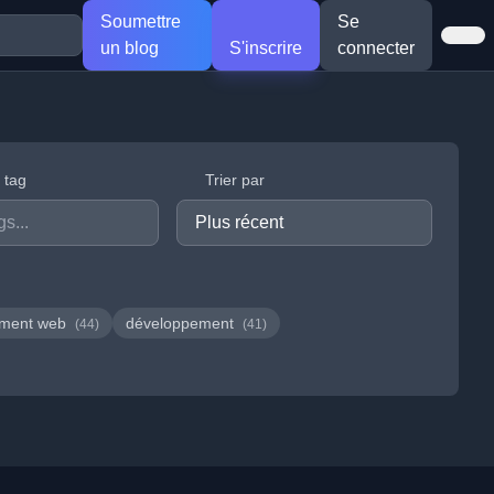
Soumettre
Se
un blog
S'inscrire
connecter
r tag
Trier par
ement web
développement
(44)
(41)